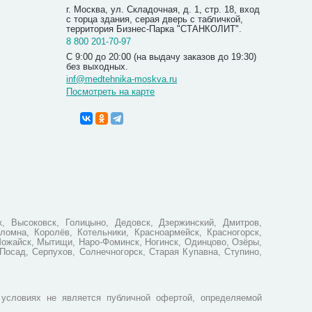
г. Москва, ул. Складочная, д. 1, стр. 18, вход
с торца здания, серая дверь с табличкой,
территория Бизнес-Парка "СТАНКОЛИТ".
8 800 201-70-97
С 9:00 до 20:00 (на выдачу заказов до 19:30)
без выходных.
inf@medtehnika-moskva.ru
Посмотреть на карте
Коврик+в
0107
2 100.00
1 940
Вы экономи
, Высоковск, Голицыно, Дедовск, Дзержинский, Дмитров,
ломна, Королёв, Котельники, Красноармейск, Красногорск,
Можайск, Мытищи, Наро-Фоминск, Ногинск, Одинцово, Озёры,
Посад, Серпухов, Солнечногорск, Старая Купавна, Ступино,
условиях не является публичной офертой, определяемой