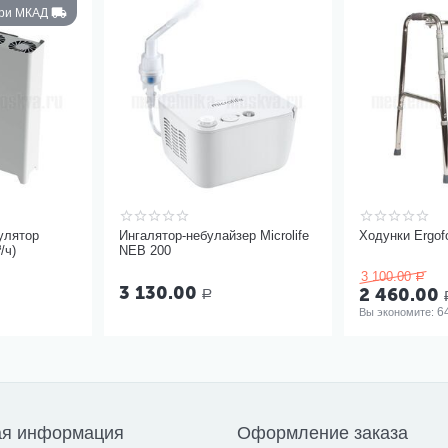
три МКАД
улятор
Ингалятор-небулайзер Microlife
Ходунки Ergof
/ч)
NEB 200
3 100.00
Р
3 130.00
2 460.00
Р
6
Вы экономите: 
ая информация
Оформление заказа