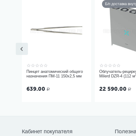
Б/п доставка вну
Пинцет анатомический общего
Облучатель-рецирк
назначения ПМ-11 150х2,5 мм
Milerd DZR-4 (112 м³
639.00
22 590.00
Р
Р
Кабинет покупателя
Полезн