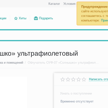
Каталог
Условия возврата
Отложенн
Предупреждение
сайте используют
соглашаетесь с те
кции
Хиты
Подарить
компьютере:
Прин
шко» ультрафиолетовый
ма и помещений
/
Облучатель ОУФ-07 «Солнышко» ультрафиолетовый
Написать от
Узнать о поступлении
Временно отсутствует