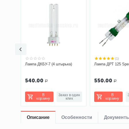
(1)
ка) для
Лампа ДКБУ-7 (4 штырька)
Лампа ДРТ 125 Spec
540.00
550.00
Р
Р
В
В
 в один
Заказ в один
корзину
корзину
лик
клик
Описание
Особенности
Документ