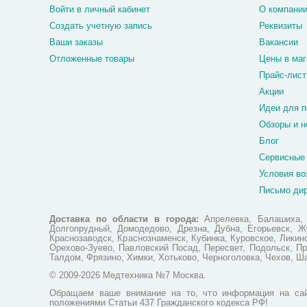
Войти в личный кабинет
О компани
Создать учетную запись
Реквизиты
Ваши заказы
Вакансии
Отложенные товары
Цены в маг
Прайс-лист
Акции
Идеи для п
Обзоры и н
Блог
Сервисные
Условия во
Письмо ди
Доставка по области в города:
Апрелевка, Балашиха, Б
Долгопрудный, Домодедово, Дрезна, Дубна, Егорьевск, Жу
Краснозаводск, Краснознаменск, Кубинка, Куровское, Лики
Орехово-Зуево, Павловский Посад, Пересвет, Подольск, Пр
Талдом, Фрязино, Химки, Хотьково, Черноголовка, Чехов, Ш
© 2009-2026 Медтехника №7 Москва.
Обращаем ваше внимание на то, что информация на сай
положениями Статьи 437 Гражданского кодекса РФ!