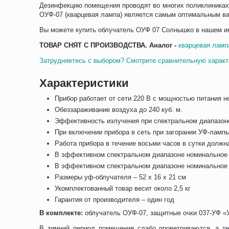
Дезинфекцию помещения проводят во многих поликлиниках
ОУФ-07 (кварцевая лампа) является самым оптимальным ва
Вы можете купить облучатель ОУФ 07 Солнышко в нашем ин
ТОВАР СНЯТ С ПРОИЗВОДСТВА. Аналог -
кварцевая ламп
Затрудняетесь с выбором? Смотрите сравнительную характ
Характеристики
Прибор работает от сети 220 В с мощностью питания н
Обеззараживание воздуха до 240 куб. м.
Эффективность излучения при спектральном диапазоне
При включении прибора в сеть при загорании УФ-ламп
Работа прибора в течение восьми часов в сутки должн
В эффективном спектральном диапазоне номинальное з
В эффективном спектральном диапазоне номинальное з
Размеры уф-облучателя – 52 х 16 х 21 см
Укомплектованный товар весит около 2,5 кг
Гарантия от производителя – один год
В комплекте:
облучатель ОУФ-07, защитные очки 037-УФ «У
В зимний период помещения слабо проветриваются, а те