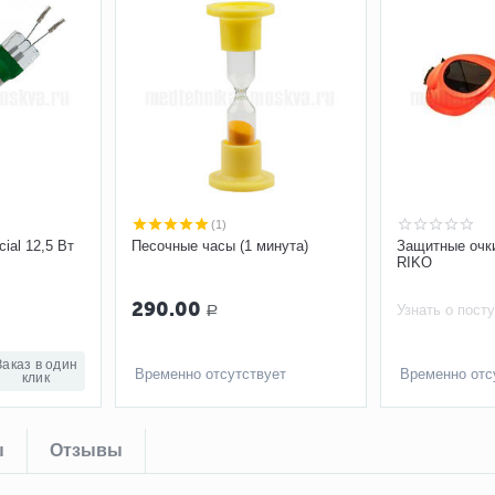
(1)
ial 12,5 Вт
Песочные часы (1 минута)
Защитные очк
RIKO
290.00
Узнать о пост
Р
Заказ в один
Временно отсутствует
Временно отс
клик
ы
Отзывы