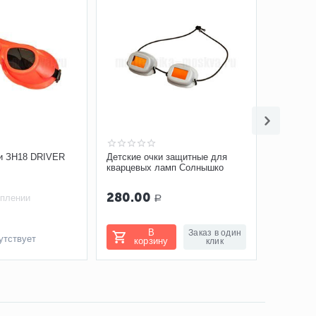
и ЗН18 DRIVER
Детские очки защитные для
кварцевых ламп Солнышко
280.00
уплении
Р
В
Заказ в один
утствует
корзину
клик