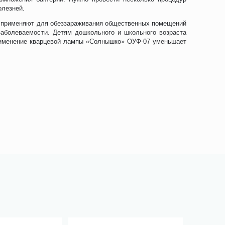
олезней.
Временн
ь применяют для обеззараживания общественных помещений
заболеваемости. Детям дошкольного и школьного возраста
Применение кварцевой лампы «Солнышко» ОУФ-07 уменьшает