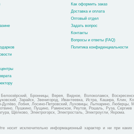
и
Как оформить заказ
Доставка и оплата
Оптовый отдел
азине
Задать вопрос
Контакты
Вопросы и ответы (FAQ)
одарков
Политика конфиденциальности
овости
 центры
зврата
ректору
елоозёрский, Бронницы, Верея, Видное, Волоколамск, Воскресенск
ковский, Зарайск, Звенигород, Ивантеевка, Истра, Кашира, Клин, Ко
но-Дулёво, Лобня, Лосино-Петровский, Луховицы, Лыткарино, Люберцы, 
отвино, Пушкино, Пущино, Раменское, Реутов, Рошаль, Руза, Сергиев 
атура, Щёлково, Электрогорск, Электросталь, Электроугли, Яхрома.
те носит исключительно информационный характер и ни при каких 