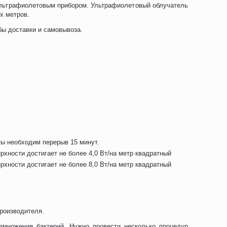
ультрафиолетовым прибором. Ультрафиолетовый облучатель
х метров.
бы доставки и самовывоза.
ты необходим перерыв 15 минут.
хности достигает не более 4,0 Вт/на метр квадратный
хности достигает не более 8,0 Вт/на метр квадратный
Механиче
Robiton 
производителя.
595.0
змножения бактерий. Нужно провести несколько процедур