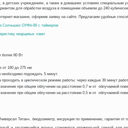
, в детских учреждениях, а также в домашних условиях специальным 
риантом для обработки воздуха в помещении объемом до 240 кубически
тернет-магазине, оформив заявку на сайте. Предлагаем удобные спосо
а Солнышко ОУФб-08 с таймером
еристику кварцевых ламп
е более 80 Вт
 от 180 до 275 нм
ы необходимо подождать 5 минут.
а проходить в циклическом режиме работы: через каждые 30 минут рабо
начение при общем облучении на расстоянии 0,7 м от облучаемой повер
начение при общем облучении на расстоянии 0,5 м от облучаемой повер
ниверсал Титан», биодозиметр, инсрукция по применению, гарантия от 
плый и застоявшийся воздух становится оптимальной средой для ра