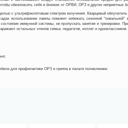
тобы обезопасить себя и близких от ОРВИ, ОРЗ и других неприятных б
делью с ультрафиолетовым спектром излучения. Кварцевый облучател
садах использование лампы поможет избежать сезонной "повальной" 
ь состояние иммунной системы, не пропускать занятия и тренировки. 
заражают остальных членов семьи, педагогов, коллег и одноклассников.
тью;
бели для профилактики ОРЗ и гриппа в палате поликлиники.