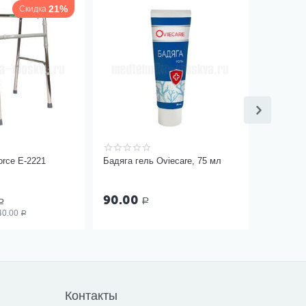
21%
Скидка
orce Е-2221
Бадяга гель Oviecare, 75 мл
90.00
Р
Р
40.00
Р
Контакты