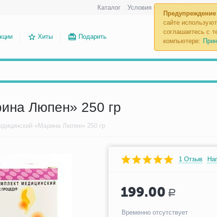
Каталог
Условия возврата
Отложенн
Предупреждение
сайте используют
соглашаетесь с те
кции
Хиты
Подарить
компьютере:
Прин
ина Люпен» 250 гр
дицинский «Марина Люпен» 250 гр
1 Отзыв
На
199.00
Р
Временно отсутствует