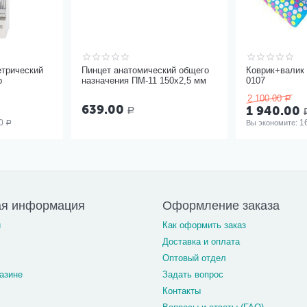
етрический
Пинцет анатомический общего
Коврик+валик 
р
назначения ПМ-11 150х2,5 мм
0107
2 100.00
Р
639.00
1 940.00
Р
0
1
Вы экономите: 
Р
ая информация
Оформление заказа
и
Как оформить заказ
Доставка и оплата
Оптовый отдел
азине
Задать вопрос
Контакты