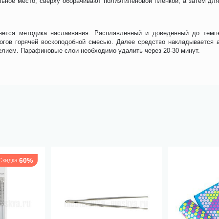
ное место, сверху оборачивают полиэтиленовой пленкой, а затем для
яется методика наслаивания. Расплавленный и доведенный до темп
гов горячей воскоподобной смесью. Далее средство накладывается а
елием. Парафиновые слои необходимо удалить через 20-30 минут.
60%
Скидка