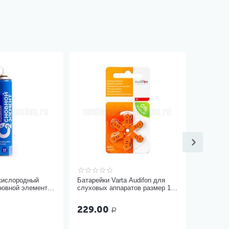
кислородный
Батарейки Varta Audifon для
новной элемент
слуховых аппаратов размер 13,
ягкой маской
6 шт
229.00
Р