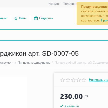
Каталог
Условия возврата
Отложенн
Предупреждение
сайте используют
соглашаетесь с те
кции
Хиты
Подарить
компьютере:
Прин
рджикон арт. SD-0007-05
нструмент
/
Пинцеты медицинские
/
Написать от
230.00
Р
В наличии