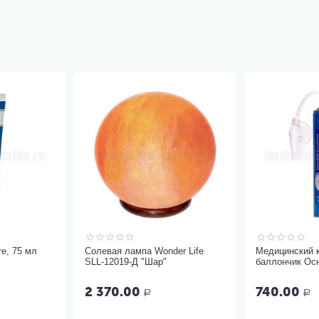
re, 75 мл
Солевая лампа Wonder Life
Медицинский 
SLL-12019-Д "Шар"
баллончик Ос
17 литров с м
2 370.00
740.00
Р
Р