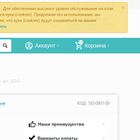
×
ые товары
Доставка и оплата
Оптовый отдел
Контакты
Для обеспечения высокого уровня обслуживания на этом
ся куки (cookies). Продолжая его использование, вы
8 800 201-70-97
м, что куки (cookies) будут сохраняться на вашем
Заказать обратный звонок
ять
Отправить сообщение
0
Аккаунт
Корзина
Пинцет зубной изогнутый Сурджикон арт. SD-0007-05
зыв
КОД:
SD-0007-05
Наши преимущества
Варианты оплаты