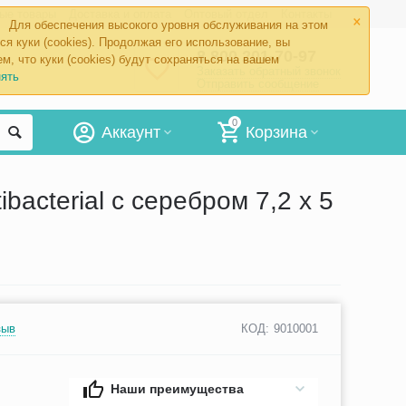
×
ые товары
Доставка и оплата
Оптовый отдел
Контакты
Для обеспечения высокого уровня обслуживания на этом
ся куки (cookies). Продолжая его использование, вы
8 800 201-70-97
м, что куки (cookies) будут сохраняться на вашем
Заказать обратный звонок
ять
Отправить сообщение
0
Аккаунт
Корзина
cterial с серебром 7,2 х 5
зыв
КОД:
9010001
Наши преимущества