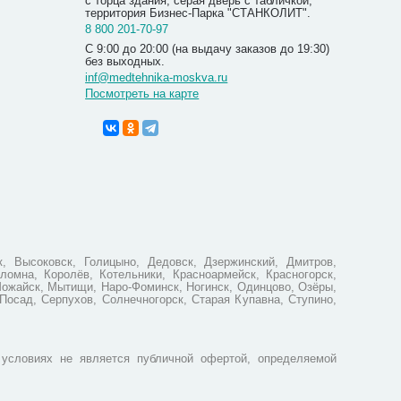
с торца здания, серая дверь с табличкой,
территория Бизнес-Парка "СТАНКОЛИТ".
8 800 201-70-97
С 9:00 до 20:00 (на выдачу заказов до 19:30)
без выходных.
inf@medtehnika-moskva.ru
Посмотреть на карте
Противо
Ортофор
2 190
, Высоковск, Голицыно, Дедовск, Дзержинский, Дмитров,
ломна, Королёв, Котельники, Красноармейск, Красногорск,
Можайск, Мытищи, Наро-Фоминск, Ногинск, Одинцово, Озёры,
Посад, Серпухов, Солнечногорск, Старая Купавна, Ступино,
условиях не является публичной офертой, определяемой