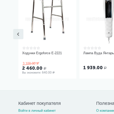
Ходунки Ergoforce Е-2221
Лампа Вуда Янтар
3 100.00
Р
1 939.00
2 460.00
Р
Р
640.00
Вы экономите: 
Р
Кабинет покупателя
Полезн
Войти в личный кабинет
О компани