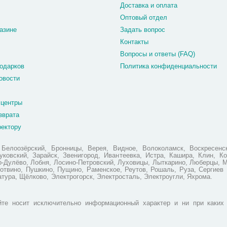
Доставка и оплата
Оптовый отдел
азине
Задать вопрос
Контакты
Вопросы и ответы (FAQ)
одарков
Политика конфиденциальности
овости
 центры
зврата
ректору
елоозёрский, Бронницы, Верея, Видное, Волоколамск, Воскресенск
ковский, Зарайск, Звенигород, Ивантеевка, Истра, Кашира, Клин, Ко
но-Дулёво, Лобня, Лосино-Петровский, Луховицы, Лыткарино, Люберцы, 
отвино, Пушкино, Пущино, Раменское, Реутов, Рошаль, Руза, Сергиев 
атура, Щёлково, Электрогорск, Электросталь, Электроугли, Яхрома.
те носит исключительно информационный характер и ни при каких 