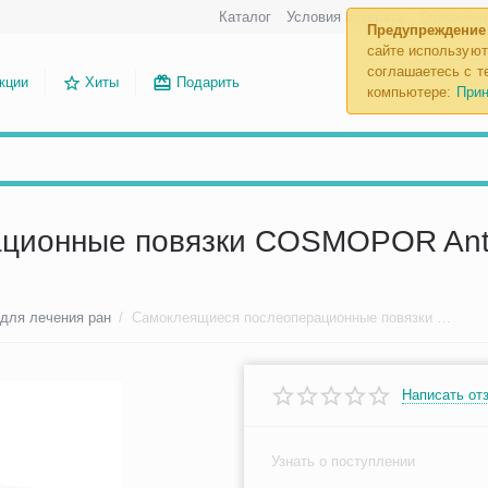
Каталог
Условия возврата
Отложенн
Предупреждение
сайте используют
соглашаетесь с те
кции
Хиты
Подарить
компьютере:
Прин
ионные повязки COSMOPOR Antiba
 для лечения ран
/
Самоклеящиеся послеоперационные повязки COSMOPOR Antibacterial с серебром 7,2 х 5 см
Написать от
Узнать о поступлении