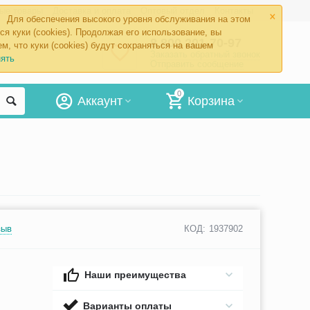
×
ые товары
Доставка и оплата
Оптовый отдел
Контакты
Для обеспечения высокого уровня обслуживания на этом
ся куки (cookies). Продолжая его использование, вы
8 800 201-70-97
м, что куки (cookies) будут сохраняться на вашем
Заказать обратный звонок
ять
Отправить сообщение
0
Аккаунт
Корзина
зыв
КОД:
1937902
Наши преимущества
Варианты оплаты