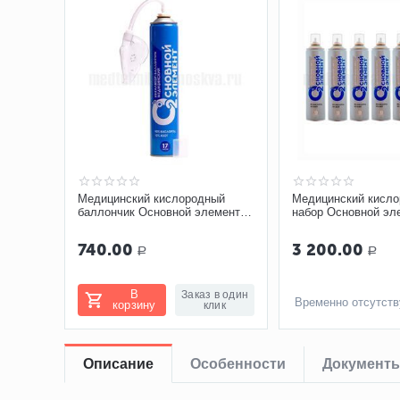
Медицинский кислородный
Медицинский кисл
баллончик Основной элемент
набор Основной эл
17 литров с мягкой маской
баллончиков по 13 
маской
740.00
3 200.00
Р
Р
В
Заказ в один
Временно отсутств
корзину
клик
Описание
Особенности
Документ