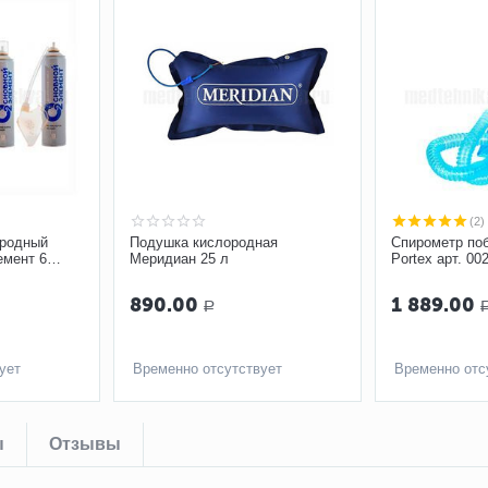
(2)
ородный
Подушка кислородная
Спирометр п
емент 6
Меридиан 25 л
Portex арт. 00
л с мягкой
890.00
1 889.00
Р
ует
Временно отсутствует
Временно отс
ы
Отзывы