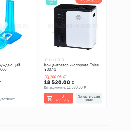
39%
Скидка
обуждающий
Концентратор кислорода Folee
2000
Y007-1
30 200.00
Р
18 520.00
Р
Р
11 680.00
Вы экономите: 
Р
В
Заказ в один
утствует
корзину
клик