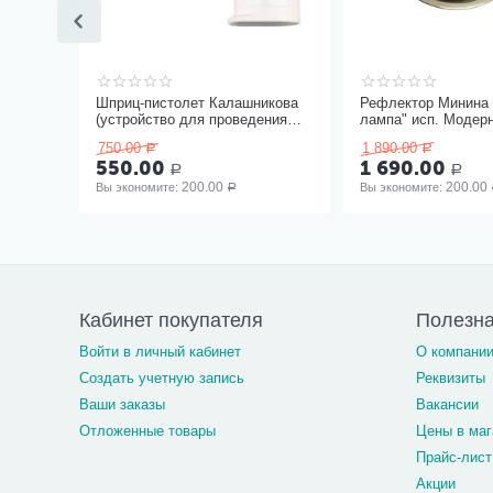
Шприц-пистолет Калашникова
Рефлектор Минина 
(устройство для проведения
лампа" исп. Модер
инъекций шприцами
750.00
1 890.00
Р
Р
одноразовыми)
550.00
1 690.00
Р
Р
200.00
200.00
Вы экономите: 
Вы экономите: 
Р
Кабинет покупателя
Полезн
Войти в личный кабинет
О компани
Создать учетную запись
Реквизиты
Ваши заказы
Вакансии
Отложенные товары
Цены в маг
Прайс-лист
Акции