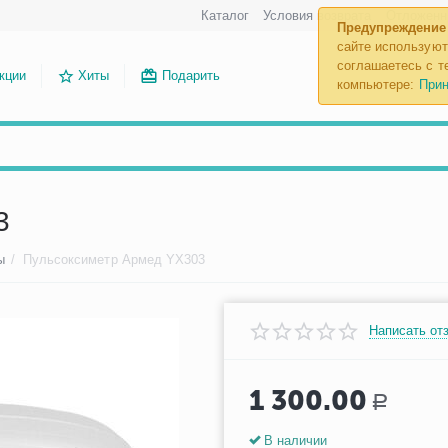
Каталог
Условия возврата
Отложенн
Предупреждение
сайте используют
соглашаетесь с те
кции
Хиты
Подарить
компьютере:
Прин
3
ы
/
Пульсоксиметр Армед YX303
Написать от
1 300.00
Р
В наличии