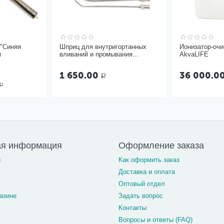
"Синяя
Шприц для внутригортанных
Ионизатор-оч
н
вливаний и промывания
AkvaLIFE
миндалин, 5 мл Ш-14-5
1 650.00
36 000.0
Р
Р
ая информация
Оформление заказа
и
Как оформить заказ
Доставка и оплата
Оптовый отдел
азине
Задать вопрос
Контакты
Вопросы и ответы (FAQ)