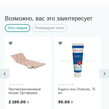
Возможно, вас это заинтересует
Хиты продаж
Рекомендуем также
Противопролежневый
Бадяга гель Oviecare, 75
матрас Ортоформа
мл
ячеистый
2 190.00
90.00
Р
Р