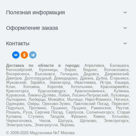
Полезная информация
Оформление заказа
Контакты
Доставка по области в города:
Апрелевка, Балашиха,
Белоозёрский, Бронницы, Верея, Видное, Волоколамск,
Воскресенск, Высоковск, Голицыно, Дедовск, Дзержинский,
Дмитров, Долгопрудный, Домодедово, Дрезна, Дубна, Егорьевск,
Жуковский, Зарайск, Звенигород, Ивантеевка, Истра, Кашира,
Клин, Коломна, Королёв, Котельники, Красноармейск,
Красногорск, Краснозаводск, Краснознаменск, Кубинка,
Куровское, Ликино-Дулёво, Лобня, Лосино-Петровский, Луховицы,
Лыткарино, Люберцы, Можайск, Мытищи, Наро-Фоминск, Ногинск,
Одинцово, Озёры, Орехово-Зуево, Павловский Посад, Пересвет,
Подольск, Протвино, Пушкино, Пущино, Раменское, Реутов,
Рошаль, Руза, Сергиев Посад, Серпухов, Солнечногорск, Старая
Купавна, Ступино, Талдом, Фрязино, Химки, Хотьково,
Черноголовка, Чехов, Шатура, Щёлково, Электрогорск,
Электросталь, Электроугли, Яхрома.
© 2009-2026 Медтехника №7 Москва.