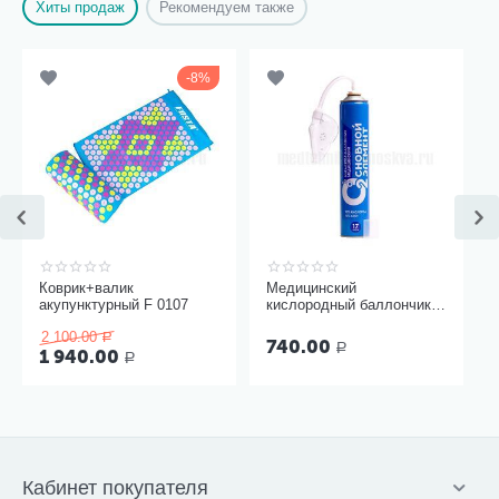
Хиты продаж
Рекомендуем также
8%
Коврик+валик
Медицинский
акупунктурный F 0107
кислородный баллончик
Основной элемент 17
2 100.00
литров с мягкой маской
Р
740.00
Р
1 940.00
Р
Кабинет покупателя