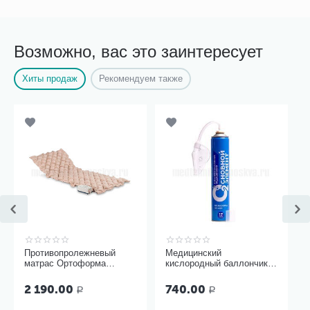
Возможно, вас это заинтересует
Хиты продаж
Рекомендуем также
Противопролежневый
Медицинский
матрас Ортоформа
кислородный баллончик
ячеистый
Основной элемент 17
литров с мягкой маской
2 190.00
740.00
Р
Р