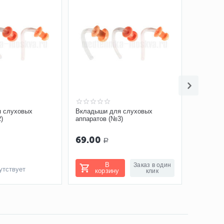
 слуховых
Вкладыши для слуховых
Вкладыш
)
аппаратов (№3)
аппарат
69.00
69.00
Р
В
Заказ в один
утствует
корзину
ко
клик