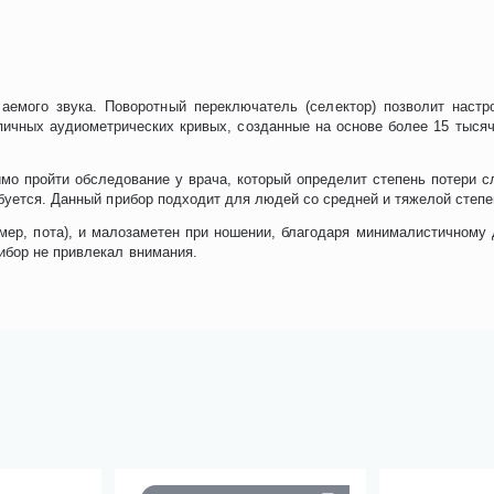
чаемого звука. Поворотный переключатель (селектор) позволит наст
типичных аудиометрических кривых, созданные на основе более 15 тыс
имо пройти обследование у врача, который определит степень потери с
ебуется. Данный прибор подходит для людей со средней и тяжелой степ
мер, пота), и малозаметен при ношении, благодаря минималистичному 
ибор не привлекал внимания.