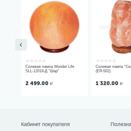
Солевая лампа Wonder Life
Солевая лампа "Ска
SLL-12019-Д "Шар"
(ER-502)
2 499.00
1 320.00
Р
Р
Кабинет покупателя
Полезн