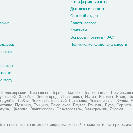
и
Как оформить заказ
Доставка и оплата
Оптовый отдел
азине
Задать вопрос
Контакты
Вопросы и ответы (FAQ)
одарков
Политика конфиденциальности
овости
 центры
зврата
ректору
елоозёрский, Бронницы, Верея, Видное, Волоколамск, Воскресенск
ковский, Зарайск, Звенигород, Ивантеевка, Истра, Кашира, Клин, Ко
но-Дулёво, Лобня, Лосино-Петровский, Луховицы, Лыткарино, Люберцы, 
отвино, Пушкино, Пущино, Раменское, Реутов, Рошаль, Руза, Сергиев 
атура, Щёлково, Электрогорск, Электросталь, Электроугли, Яхрома.
те носит исключительно информационный характер и ни при каких 