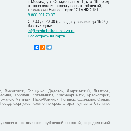
г. Москва, ул. Складочная, д. 1, стр. 18, вход
с торца здания, серая дверь с табличкой,
территория Бизнес-Парка "СТАНКОЛИТ".
8 800 201-70-97
С 9:00 до 20:00 (на выдачу заказов до 19:30)
без выходных.
inf@medtehnika-moskva.ru
Посмотреть на карте
Кислород
Folee Y0
45 300.0
34 39
Вы экономи
, Высоковск, Голицыно, Дедовск, Дзержинский, Дмитров,
ломна, Королёв, Котельники, Красноармейск, Красногорск,
Можайск, Мытищи, Наро-Фоминск, Ногинск, Одинцово, Озёры,
Посад, Серпухов, Солнечногорск, Старая Купавна, Ступино,
условиях не является публичной офертой, определяемой