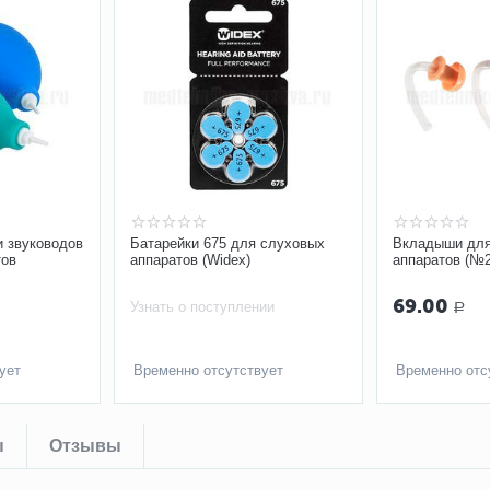
и звуководов
Батарейки 675 для слуховых
Вкладыши для
тов
аппаратов (Widex)
аппаратов (№2
69.00
Узнать о поступлении
Р
ует
Временно отсутствует
Временно отс
ы
Отзывы