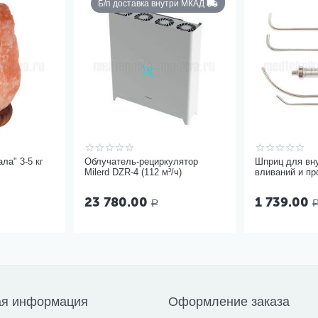
Б/п доставка внутри МКАД
ла" 3-5 кг
Облучатель-рециркулятор
Шприц для вн
Milerd DZR-4 (112 м³/ч)
вливаний и п
миндалин, 5 м
23 780.00
1 739.00
Р
ая информация
Оформление заказа