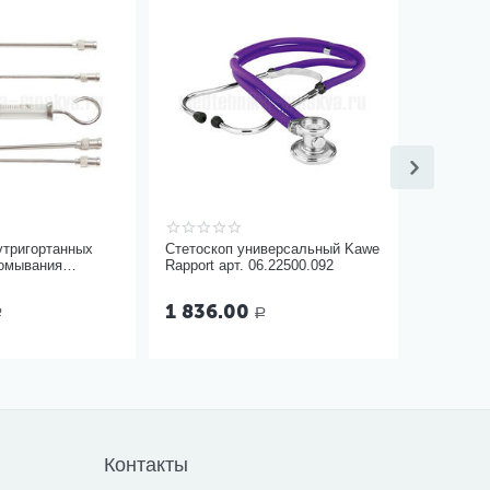
утригортанных
Стетоскоп универсальный Kawe
ромывания
Rapport арт. 06.22500.092
л Ш-14-5
1 836.00
Р
Р
Контакты