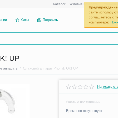
Каталог
Условия возврата
Отложенн
Предупреждение
сайте используют
соглашаетесь с те
кции
Хиты
Подарить
компьютере:
Прин
K! UP
е аппараты
/
Слуховой аппарат Phonak OK! UP
Написать от
Узнать о поступлении
Временно отсутствует