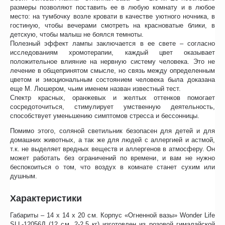
размеры позволяют поставить ее в любую комнату и в любое
место: на тумбочку возле кровати в качестве уютного ночника, в
гостиную, чтобы вечерами смотреть на красноватые блики, в
детскую, чтобы малыш не боялся темноты.
Полезный эффект лампы заключается в ее свете – согласно
исследованиям хромотерапии, каждый цвет оказывает
положительное влияние на нервную систему человека. Это не
лечение в общепринятом смысле, но связь между определенным
цветом и эмоциональным состоянием человека была доказана
еще М. Люшером, чьим именем назван известный тест.
Спектр красных, оранжевых и желтых оттенков помогает
сосредоточиться, стимулирует умственную деятельность,
способствует уменьшению симптомов стресса и бессонницы.
Помимо этого, соляной светильник безопасен для детей и для
домашних животных, а так же для людей с аллергией и астмой,
т.к. не выделяет вредных веществ и аллергенов в атмосферу. Он
может работать без ограничений по времени, и вам не нужно
беспокоиться о том, что воздух в комнате станет сухим или
душным.
Характеристики
Габариты – 14 х 14 х 20 см. Корпус «Огненной вазы» Wonder Life
SLL-12056Д (12 см, 2-2,5 кг) изготовлен из розовой гималайской