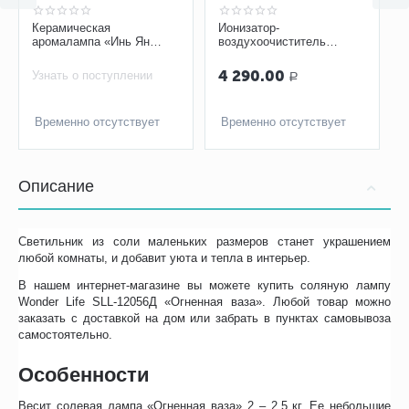
Керамическая
Ионизатор-
аромалампа «Инь Ян
воздухоочиститель
Квадро», цвет ассорти
"Супер-Плюс-Ион"
4 290.00
Узнать о поступлении
Р
Временно отсутствует
Временно отсутствует
Описание
Светильник из соли маленьких размеров станет украшением
любой комнаты, и добавит уюта и тепла в интерьер.
В нашем интернет-магазине вы можете купить соляную лампу
Wonder Life SLL-12056Д «Огненная ваза». Любой товар можно
заказать с доставкой на дом или забрать в пунктах самовывоза
самостоятельно.
Особенности
Весит солевая лампа «Огненная ваза» 2 – 2.5 кг. Ее небольшие