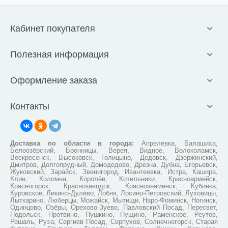
Кабинет покупателя
Полезная информация
Оформление заказа
Контакты
Доставка по области в города:
Апрелевка, Балашиха,
Белоозёрский, Бронницы, Верея, Видное, Волоколамск,
Воскресенск, Высоковск, Голицыно, Дедовск, Дзержинский,
Дмитров, Долгопрудный, Домодедово, Дрезна, Дубна, Егорьевск,
Жуковский, Зарайск, Звенигород, Ивантеевка, Истра, Кашира,
Клин, Коломна, Королёв, Котельники, Красноармейск,
Красногорск, Краснозаводск, Краснознаменск, Кубинка,
Куровское, Ликино-Дулёво, Лобня, Лосино-Петровский, Луховицы,
Лыткарино, Люберцы, Можайск, Мытищи, Наро-Фоминск, Ногинск,
Одинцово, Озёры, Орехово-Зуево, Павловский Посад, Пересвет,
Подольск, Протвино, Пушкино, Пущино, Раменское, Реутов,
Рошаль, Руза, Сергиев Посад, Серпухов, Солнечногорск, Старая