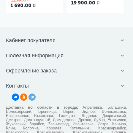
1 890.00
корпус
Р
19 900.00
Р
1 690.00
Р
Кабинет покупателя
Полезная информация
Оформление заказа
Контакты
Доставка по области в города:
Апрелевка, Балашиха,
Белоозёрский, Бронницы, Верея, Видное, Волоколамск,
Воскресенск, Высоковск, Голицыно, Дедовск, Дзержинский,
Дмитров, Долгопрудный, Домодедово, Дрезна, Дубна, Егорьевск,
Жуковский, Зарайск, Звенигород, Ивантеевка, Истра, Кашира,
Клин, Коломна, Королёв, Котельники, Красноармейск,
Красногорск, Краснозаводск, Краснознаменск, Кубинка,