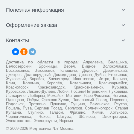
Полезная информация
Оформление заказа
Контакты
Доставка по области в города:
Апрелевка, Балашиха,
Белоозёрский, Бронницы, Верея, Видное, Волоколамск,
Воскресенск, Высоковск, Голицыно, Дедовск, Дзержинский,
Дмитров, Долгопрудный, Домодедово, Дрезна, Дубна, Егорьевск,
Жуковский, Зарайск, Звенигород, Ивантеевка, Истра, Кашира,
Клин, Коломна, Королёв, Котельники, Красноармейск,
Красногорск, Краснозаводск, Краснознаменск, Кубинка,
Куровское, Ликино-Дулёво, Лобня, Лосино-Петровский, Луховицы,
Лыткарино, Люберцы, Можайск, Мытищи, Наро-Фоминск, Ногинск,
Одинцово, Озёры, Орехово-Зуево, Павловский Посад, Пересвет,
Подольск, Протвино, Пушкино, Пущино, Раменское, Реутов,
Рошаль, Руза, Сергиев Посад, Серпухов, Солнечногорск, Старая
Купавна, Ступино, Талдом, Фрязино, Химки, Хотьково,
Черноголовка, Чехов, Шатура, Щёлково, Электрогорск,
Электросталь, Электроугли, Яхрома.
© 2009-2026 Медтехника №7 Москва.