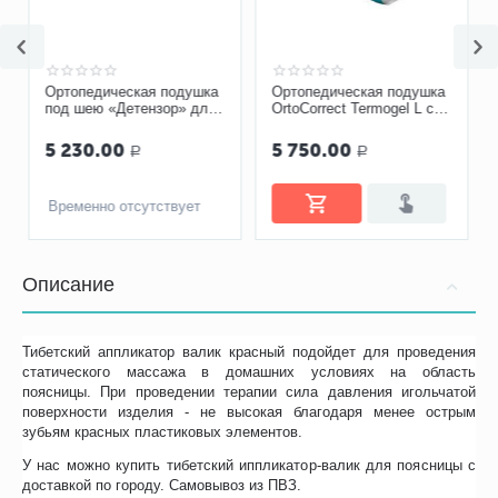
Ортопедическая подушка
Ортопедическая подушка
под шею «Детензор» для
OrtoСorrect Termogel L с
взрослых
охлаждающим эффектом
5 230.00
5 750.00
Р
Р
Временно отсутствует
Описание
Тибетский аппликатор валик красный подойдет для проведения
статического массажа в домашних условиях на область
поясницы. При проведении терапии сила давления игольчатой
поверхности изделия - не высокая благодаря менее острым
зубьям красных пластиковых элементов.
У нас можно купить тибетский иппликатор-валик для поясницы с
доставкой по городу. Самовывоз из ПВЗ.