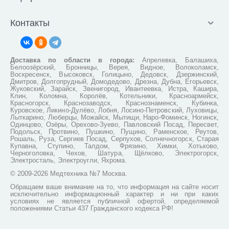
Контакты
Доставка по области в города:
Апрелевка, Балашиха,
Белоозёрский, Бронницы, Верея, Видное, Волоколамск,
Воскресенск, Высоковск, Голицыно, Дедовск, Дзержинский,
Дмитров, Долгопрудный, Домодедово, Дрезна, Дубна, Егорьевск,
Жуковский, Зарайск, Звенигород, Ивантеевка, Истра, Кашира,
Клин, Коломна, Королёв, Котельники, Красноармейск,
Красногорск, Краснозаводск, Краснознаменск, Кубинка,
Куровское, Ликино-Дулёво, Лобня, Лосино-Петровский, Луховицы,
Лыткарино, Люберцы, Можайск, Мытищи, Наро-Фоминск, Ногинск,
Одинцово, Озёры, Орехово-Зуево, Павловский Посад, Пересвет,
Подольск, Протвино, Пушкино, Пущино, Раменское, Реутов,
Рошаль, Руза, Сергиев Посад, Серпухов, Солнечногорск, Старая
Купавна, Ступино, Талдом, Фрязино, Химки, Хотьково,
Черноголовка, Чехов, Шатура, Щёлково, Электрогорск,
Электросталь, Электроугли, Яхрома.
© 2009-2026 Медтехника №7 Москва.
Обращаем ваше внимание на то, что информация на сайте носит
исключительно информационный характер и ни при каких
условиях не является публичной офертой, определяемой
положениями Статьи 437 Гражданского кодекса РФ!