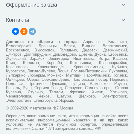
Оформление заказа
Контакты
Доставка по области в города:
Апрелевка, Балашиха,
Белоозёрский, Бронницы, Верея, Видное, Волоколамск,
Воскресенск, Высоковск, Голицыно, Дедовск, Дзержинский,
Дмитров, Долгопрудный, Домодедово, Дрезна, Дубна, Егорьевск,
Жуковский, Зарайск, Звенигород, Ивантеевка, Истра, Кашира,
Клин, Коломна, Королёв, Котельники, Красноармейск,
Красногорск, Краснозаводск, Краснознаменск, Кубинка,
Куровское, Ликино-Дулёво, Лобня, Лосино-Петровский, Луховицы,
Лыткарино, Люберцы, Можайск, Мытищи, Наро-Фоминск, Ногинск,
Одинцово, Озёры, Орехово-Зуево, Павловский Посад, Пересвет,
Подольск, Протвино, Пушкино, Пущино, Раменское, Реутов,
Рошаль, Руза, Сергиев Посад, Серпухов, Солнечногорск, Старая
Купавна, Ступино, Талдом, Фрязино, Химки, Хотьково,
Черноголовка, Чехов, Шатура, Щёлково, Электрогорск,
Электросталь, Электроугли, Яхрома.
© 2009-2026 Медтехника №7 Москва.
Обращаем ваше внимание на то, что информация на сайте носит
исключительно информационный характер и ни при каких
условиях не является публичной офертой, определяемой
положениями Статьи 437 Гражданского кодекса РФ!