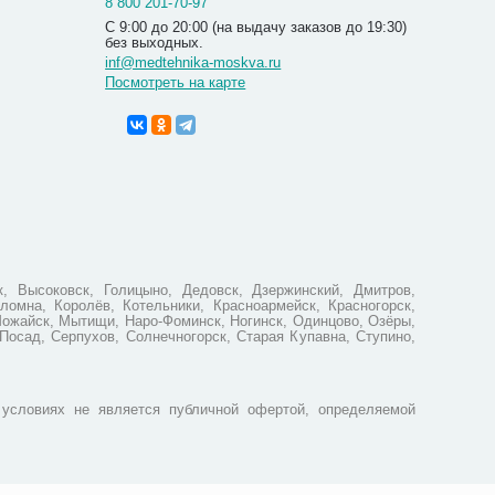
8 800 201-70-97
С 9:00 до 20:00 (на выдачу заказов до 19:30)
без выходных.
inf@medtehnika-moskva.ru
Посмотреть на карте
Солевая 
(ER-502)
1 250
, Высоковск, Голицыно, Дедовск, Дзержинский, Дмитров,
ломна, Королёв, Котельники, Красноармейск, Красногорск,
Можайск, Мытищи, Наро-Фоминск, Ногинск, Одинцово, Озёры,
Посад, Серпухов, Солнечногорск, Старая Купавна, Ступино,
условиях не является публичной офертой, определяемой