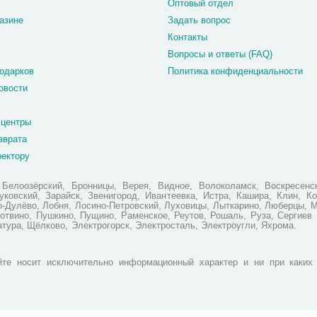
Оптовый отдел
азине
Задать вопрос
Контакты
Вопросы и ответы (FAQ)
одарков
Политика конфиденциальности
овости
 центры
зврата
ректору
елоозёрский, Бронницы, Верея, Видное, Волоколамск, Воскресенск
ковский, Зарайск, Звенигород, Ивантеевка, Истра, Кашира, Клин, Ко
но-Дулёво, Лобня, Лосино-Петровский, Луховицы, Лыткарино, Люберцы, 
отвино, Пушкино, Пущино, Раменское, Реутов, Рошаль, Руза, Сергиев 
атура, Щёлково, Электрогорск, Электросталь, Электроугли, Яхрома.
те носит исключительно информационный характер и ни при каких 