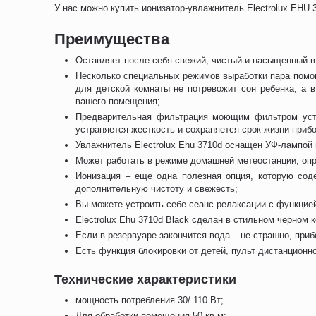
У нас можно купить ионизатор-увлажнитель Electrolux EHU 
Преимущества
Оставляет после себя свежий, чистый и насыщенный в
Несколько специальных режимов выработки пара помог
для детской комнаты не потревожит сон ребенка, а
вашего помещения;
Предварительная фильтрация моющим фильтром устр
устраняется жесткость и сохраняется срок жизни прибо
Увлажнитель Electrolux Ehu 3710d оснащен УФ-лампой 
Может работать в режиме домашней метеостанции, опр
Ионизация – еще одна полезная опция, которую соде
дополнительную чистоту и свежесть;
Вы можете устроить себе сеанс релаксации с функцией
Electrolux Ehu 3710d Black сделан в стильном черном 
Если в резервуаре закончится вода – не страшно, при
Есть функция блокировки от детей, пульт дистанционн
Технические характеристики
мощность потребления 30/ 110 Вт;
Для обработки помещения 50 кв.м;