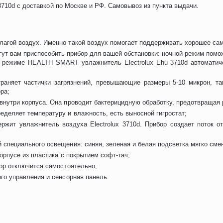
3710d с доставкой по Москве и РФ. Самовывоз из пункта выдачи.
лагой воздух. Именно такой воздух помогает поддерживать хорошее сам
ут вам приспособить прибор для вашей обстановки: ночной режим помо
 в режиме HEALTH SMART увлажнитель Electrolux Ehu 3710d автомати
аняет частички загрязнений, превышающие размеры 5-10 микрон, та
ра;
внутри корпуса. Она проводит бактерицидную обработку, предотвращая 
еделяет температуру и влажность, есть выносной гигростат;
ржит увлажнитель воздуха Electrolux 3710d. Прибор создает поток 
 специального освещения: синяя, зеленая и белая подсветка мягко сме
корпусе из пластика с покрытием софт-тач;
бор отключится самостоятельно;
ого управления и сенсорная панель.