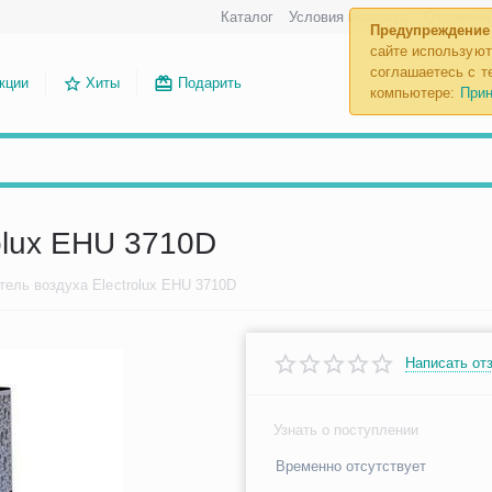
Каталог
Условия возврата
Отложенн
Предупреждение
сайте используют
соглашаетесь с те
кции
Хиты
Подарить
компьютере:
Прин
olux EHU 3710D
тель воздуха Electrolux EHU 3710D
Написать от
Узнать о поступлении
Временно отсутствует