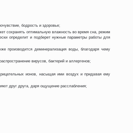
очувствие, бодрость и здоровье;
жет сохранять оптимальную влажность во время сна, режим
чески определит и подберет нужные параметры работы для
кже производится деминерализация воды, благодаря чему
распространение вирусов, бактерий и аллергенов;
отрицательных ионов, насыщая ими воздух и придавая ему
няют друг друга, даря ощущение расслабления;