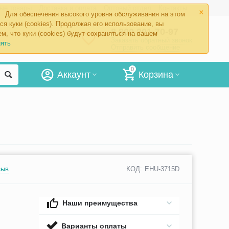
×
ые товары
Доставка и оплата
Оптовый отдел
Контакты
Для обеспечения высокого уровня обслуживания на этом
ся куки (cookies). Продолжая его использование, вы
8 800 201-70-97
м, что куки (cookies) будут сохраняться на вашем
Заказать обратный звонок
ять
Отправить сообщение
0
Аккаунт
Корзина
зыв
КОД:
EHU-3715D
Наши преимущества
Варианты оплаты