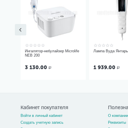
Ингалятор-небулайзер Microlife
Лампа Вуда Янтар
NEB 200
3 130.00
1 939.00
Р
Р
Кабинет покупателя
Полезн
Войти в личный кабинет
О компани
Создать учетную запись
Реквизиты