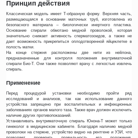
Принцип действия
Классическая модель имеет Т-образную форму. Верхняя часть,
размещающаяся в основании маточных труб, изготовлена из
безопасного материала – биологически инертного пластика.
Основание спирали обмотано медной проволокой, которая
значительно снижает активность сперматозоидов, а также не
дает возможность прикрепиться оплодотворенной яйцеклетке в
полость матки.
На конце стержня расположены две нити из нейлона,
предназначенные для контроля положения внутриматочной
спирали Био-Т. Они также позволяют врачу с легкостью извлечь
спираль.
Применение
Перед процедурой установки необходимо пройти ряд
исследований и анализов, так как использование данного
устройства запрещено при воспалительных и инфекционных
заболеваниях органов малого таза. Также врач должен исключить
наличие других противопоказаний.
Устанавливать внутриматочную спираль Юнона-Т может только
гинеколог в медицинском кабинете. Благодаря наличию медной
проволоки на стержне, устройство видно на рентгене и УЗИ, что
позволяет проверить правильность его положения.