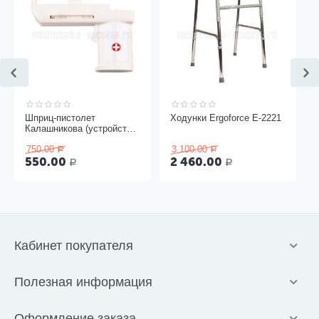
Шприц-пистолет
Ходунки Ergoforce Е-2221
Калашникова (устройство
для проведения инъекций
750.00
3 100.00
шприцами одноразовыми)
Р
Р
550.00
2 460.00
Р
Р
Кабинет покупателя
Полезная информация
Оформление заказа