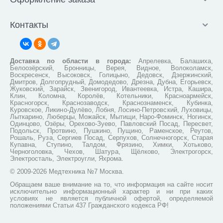
Контакты
Доставка по области в города:
Апрелевка, Балашиха,
Белоозёрский, Бронницы, Верея, Видное, Волоколамск,
Воскресенск, Высоковск, Голицыно, Дедовск, Дзержинский,
Дмитров, Долгопрудный, Домодедово, Дрезна, Дубна, Егорьевск,
Жуковский, Зарайск, Звенигород, Ивантеевка, Истра, Кашира,
Клин, Коломна, Королёв, Котельники, Красноармейск,
Красногорск, Краснозаводск, Краснознаменск, Кубинка,
Куровское, Ликино-Дулёво, Лобня, Лосино-Петровский, Луховицы,
Лыткарино, Люберцы, Можайск, Мытищи, Наро-Фоминск, Ногинск,
Одинцово, Озёры, Орехово-Зуево, Павловский Посад, Пересвет,
Подольск, Протвино, Пушкино, Пущино, Раменское, Реутов,
Рошаль, Руза, Сергиев Посад, Серпухов, Солнечногорск, Старая
Купавна, Ступино, Талдом, Фрязино, Химки, Хотьково,
Черноголовка, Чехов, Шатура, Щёлково, Электрогорск,
Электросталь, Электроугли, Яхрома.
© 2009-2026 Медтехника №7 Москва.
Обращаем ваше внимание на то, что информация на сайте носит
исключительно информационный характер и ни при каких
условиях не является публичной офертой, определяемой
положениями Статьи 437 Гражданского кодекса РФ!