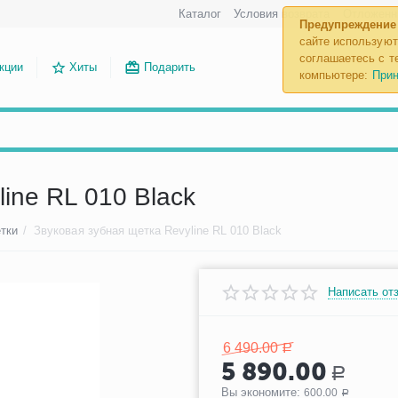
Каталог
Условия возврата
Отложенн
Предупреждение
сайте используют
соглашаетесь с те
кции
Хиты
Подарить
компьютере:
Прин
ine RL 010 Black
тки
/
Звуковая зубная щетка Revyline RL 010 Black
Написать от
6 490.00
Р
5 890.00
Р
Вы экономите: 
600.00
Р