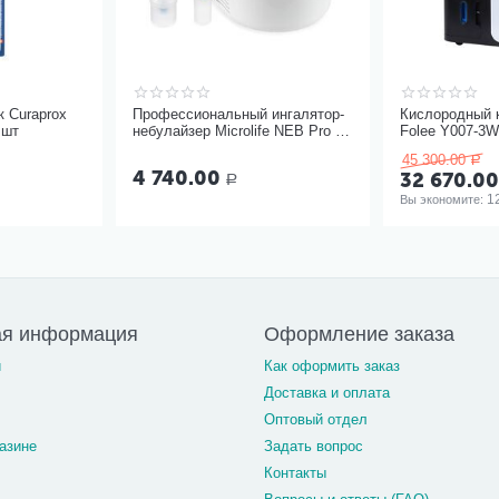
 Curaprox
Профессиональный ингалятор-
Кислородный 
 шт
небулайзер Microlife NEB Pro 2
Folee Y007-3
в 1
45 300.00
Р
4 740.00
32 670.0
Р
1
Вы экономите: 
ая информация
Оформление заказа
и
Как оформить заказ
Доставка и оплата
Оптовый отдел
азине
Задать вопрос
Контакты