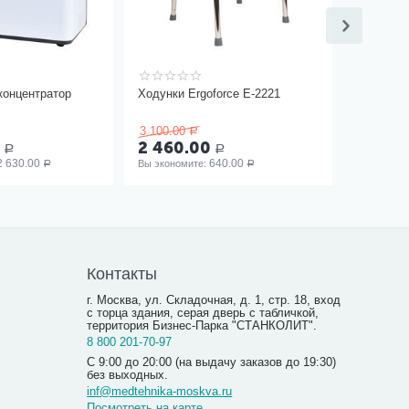
концентратор
Ходунки Ergoforce Е-2221
W
3 100.00
Р
0
2 460.00
Р
Р
2 630.00
640.00
Вы экономите: 
Р
Р
Контакты
г. Москва, ул. Складочная, д. 1, стр. 18, вход
с торца здания, серая дверь с табличкой,
территория Бизнес-Парка "СТАНКОЛИТ".
8 800 201-70-97
С 9:00 до 20:00 (на выдачу заказов до 19:30)
без выходных.
inf@medtehnika-moskva.ru
Посмотреть на карте