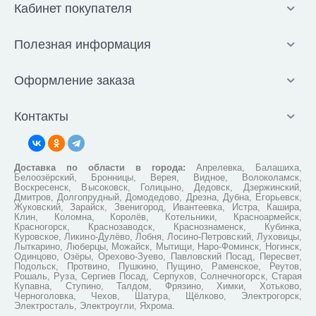
Кабинет покупателя
Полезная информация
Оформление заказа
Контакты
Доставка по области в города:
Апрелевка, Балашиха,
Белоозёрский, Бронницы, Верея, Видное, Волоколамск,
Воскресенск, Высоковск, Голицыно, Дедовск, Дзержинский,
Дмитров, Долгопрудный, Домодедово, Дрезна, Дубна, Егорьевск,
Жуковский, Зарайск, Звенигород, Ивантеевка, Истра, Кашира,
Клин, Коломна, Королёв, Котельники, Красноармейск,
Красногорск, Краснозаводск, Краснознаменск, Кубинка,
Куровское, Ликино-Дулёво, Лобня, Лосино-Петровский, Луховицы,
Лыткарино, Люберцы, Можайск, Мытищи, Наро-Фоминск, Ногинск,
Одинцово, Озёры, Орехово-Зуево, Павловский Посад, Пересвет,
Подольск, Протвино, Пушкино, Пущино, Раменское, Реутов,
Рошаль, Руза, Сергиев Посад, Серпухов, Солнечногорск, Старая
Купавна, Ступино, Талдом, Фрязино, Химки, Хотьково,
Черноголовка, Чехов, Шатура, Щёлково, Электрогорск,
Электросталь, Электроугли, Яхрома.