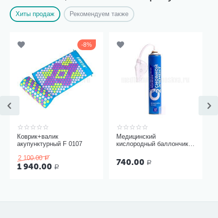
Хиты продаж
Рекомендуем также
8%
Коврик+валик
Медицинский
акупунктурный F 0107
кислородный баллончик
Основной элемент 17
2 100.00
литров с мягкой маской
Р
740.00
Р
1 940.00
Р