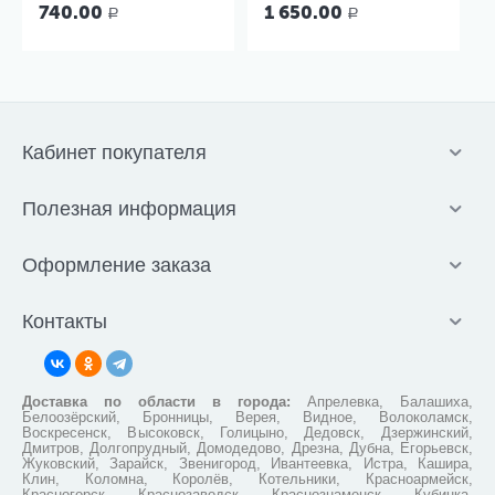
литров с мягкой маской
миндалин, 5 мл Ш-14-5
740.00
1 650.00
Р
Р
Кабинет покупателя
Полезная информация
Оформление заказа
Контакты
Доставка по области в города:
Апрелевка, Балашиха,
Белоозёрский, Бронницы, Верея, Видное, Волоколамск,
Воскресенск, Высоковск, Голицыно, Дедовск, Дзержинский,
Дмитров, Долгопрудный, Домодедово, Дрезна, Дубна, Егорьевск,
Жуковский, Зарайск, Звенигород, Ивантеевка, Истра, Кашира,
Клин, Коломна, Королёв, Котельники, Красноармейск,
Красногорск, Краснозаводск, Краснознаменск, Кубинка,