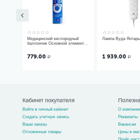
Медицинский кислородный
Лампа Вуда Янтар
баллончик Основной элемент
17 литров с мягкой маской
779.00
1 939.00
Р
Р
Кабинет покупателя
Полезн
Войти в личный кабинет
О компани
Создать учетную запись
Реквизиты
Ваши заказы
Вакансии
Отложенные товары
Цены в маг
Прайс-лист