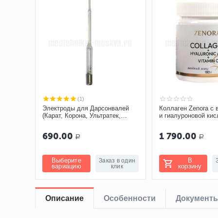
(1)
Электроды для Дарсонвалей
Коллаген Zenora с
(Карат, Корона, Ультратек,
и гиалуроновой кис
Ультратон)
«Ягодный микс»
690.00
1 790.00
Р
Р
Выберите
В
Заказ в один
вариацию
корзину
клик
Описание
Особенности
Документ