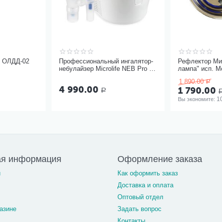
ь ОЛДД-02
Профессиональный ингалятор-
Рефлектор Ми
небулайзер Microlife NEB Pro 2
лампа" исп. М
в 1
1 890.00
Р
4 990.00
1 790.00
Р
1
Вы экономите: 
ая информация
Оформление заказа
и
Как оформить заказ
Доставка и оплата
Оптовый отдел
азине
Задать вопрос
Контакты