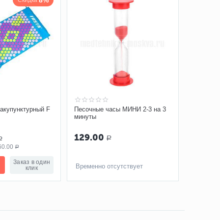
8%
Скидка
акупунктурный F
Песочные часы МИНИ 2-3 на 3
минуты
129.00
Р
Р
60.00
Р
Заказ в один
Временно отсутствует
клик