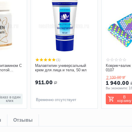
(1)
 витамином С
Малавтилин универсальный
Коврик+валик 
лотой
крем для лица и тела, 50 мл
0107
2 100.00
Р
911.00
1 940.00
Р
1
Вы экономите: 
В
Заказ в один
Временно отсутствует
корзину
клик
ы
Отзывы