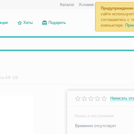
Каталог
Условия возврата
Отложенн
Предупреждение
сайте используют
соглашаетесь с те
кции
Хиты
Подарить
компьютере:
Прин
га АФ 119
Написать от
Узнать о поступлении
Временно отсутствует