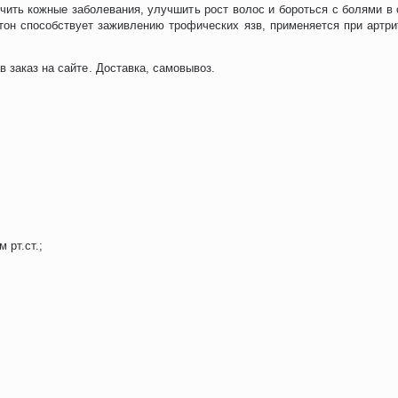
ить кожные заболевания, улучшить рост волос и бороться с болями в с
тон способствует заживлению трофических язв, применяется при артр
в заказ на сайте. Доставка, самовывоз.
 рт.ст.;