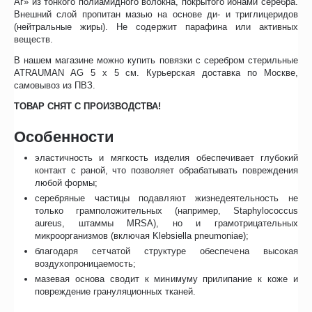
Аг» из тонкого полиамидного волокна, покрытого ионами серебра.
Внешний слой пропитан мазью на основе ди- и триглицеридов
(нейтральные жиры). Не содержит парафина или активных
веществ.
В нашем магазине можно купить повязки с серебром стерильные
ATRAUMAN AG 5 х 5 см. Курьерская доставка по Москве,
самовывоз из ПВЗ.
ТОВАР СНЯТ С ПРОИЗВОДСТВА!
Особенности
эластичность и мягкость изделия обеспечивает глубокий
контакт с раной, что позволяет обрабатывать повреждения
любой формы;
серебряные частицы подавляют жизнедеятельность не
только грамположительных (например, Staphylococcus
aureus, штаммы MRSA), но и грамотрицательных
микроорганизмов (включая Klebsiella pneumoniae);
благодаря сетчатой структуре обеспечена высокая
воздухопроницаемость;
мазевая основа сводит к минимуму прилипание к коже и
повреждение грануляционных тканей.