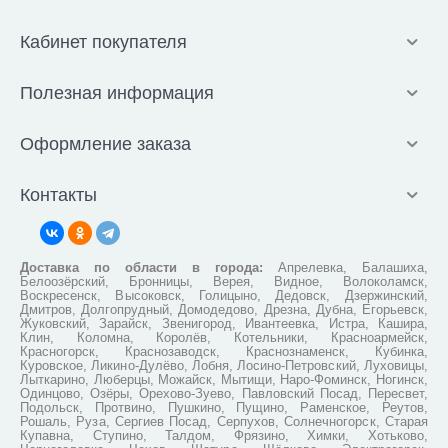
Кабинет покупателя
Полезная информация
Оформление заказа
Контакты
Доставка по области в города:
Апрелевка, Балашиха,
Белоозёрский, Бронницы, Верея, Видное, Волоколамск,
Воскресенск, Высоковск, Голицыно, Дедовск, Дзержинский,
Дмитров, Долгопрудный, Домодедово, Дрезна, Дубна, Егорьевск,
Жуковский, Зарайск, Звенигород, Ивантеевка, Истра, Кашира,
Клин, Коломна, Королёв, Котельники, Красноармейск,
Красногорск, Краснозаводск, Краснознаменск, Кубинка,
Куровское, Ликино-Дулёво, Лобня, Лосино-Петровский, Луховицы,
Лыткарино, Люберцы, Можайск, Мытищи, Наро-Фоминск, Ногинск,
Одинцово, Озёры, Орехово-Зуево, Павловский Посад, Пересвет,
Подольск, Протвино, Пушкино, Пущино, Раменское, Реутов,
Рошаль, Руза, Сергиев Посад, Серпухов, Солнечногорск, Старая
Купавна, Ступино, Талдом, Фрязино, Химки, Хотьково,