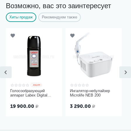
Возможно, вас это заинтересует
Хиты продаж
Рекомендуем также
AКЦИЯ
Голосообразующий
Ингалятор-небулайзер
аппарат Labex Digital
Microlife NEB 200
Black, пластиковый
корпус
19 900.00
3 290.00
Р
Р