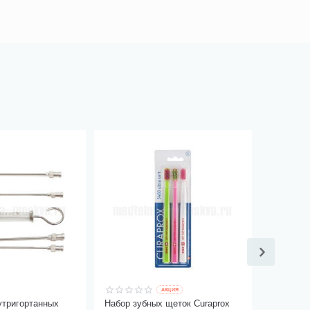
AКЦИЯ
утригортанных
Набор зубных щеток Curaprox