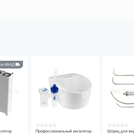
три МКАД
улятор
Профессиональный ингалятор-
Шприц для вн