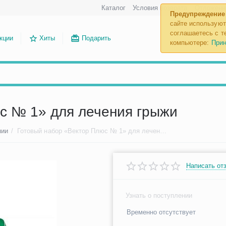
Каталог
Условия возврата
Отложенн
Предупреждение
сайте используют
соглашаетесь с те
кции
Хиты
Подарить
компьютере:
Прин
с № 1» для лечения грыжи
пии
/
Готовый набор «Вектор Плюс № 1» для лечения грыжи
Написать от
Узнать о поступлении
Временно отсутствует