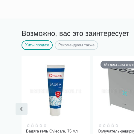
Возможно, вас это заинтересует
Хиты продаж
Рекомендуем также
Б/п доставка вну
Бадяга гель Oviecare, 75 мл
Облучатель-рецирк