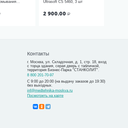
ромывания
Ultrasoft CS 5460, 3 шт
л Ш-14-5
2 900.00
Р
Р
Контакты
г. Москва, ул. Складочная, д. 1, стр. 18, вход
с торца здания, серая дверь с табличкой,
территория Бизнес-Парка "СТАНКОЛИТ".
8 800 201-70-97
С 9:00 до 20:00 (на выдачу заказов до 19:30)
без выходных.
inf@medtehnika-moskva.ru
Посмотреть на карте
Пинцет а
назначен