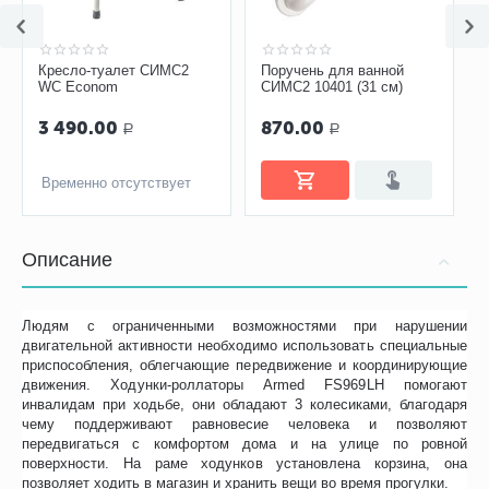
Поручень для ванной
Menalind Professional
СИМС2 10401 (31 см)
(MoliCare Skin)
Очищающая пена, 400 мл
870.00
Узнать о поступлении
Р
Временно отсутствует
Описание
Людям с ограниченными возможностями при нарушении
двигательной активности необходимо использовать специальные
приспособления, облегчающие передвижение и координирующие
движения. Ходунки-роллаторы Armed FS969LH помогают
инвалидам при ходьбе, они обладают 3 колесиками, благодаря
чему поддерживают равновесие человека и позволяют
передвигаться с комфортом дома и на улице по ровной
поверхности. На раме ходунков установлена корзина, она
позволяет ходить в магазин и хранить вещи во время прогулки.