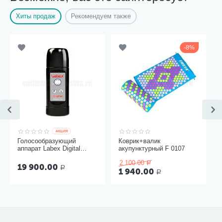
Хиты продаж
Рекомендуем также
8%
AКЦИЯ
Голосообразующий
Коврик+валик
аппарат Labex Digital
акупунктурный F 0107
Black, пластиковый
2 100.00
корпус
Р
19 900.00
Р
1 940.00
Р