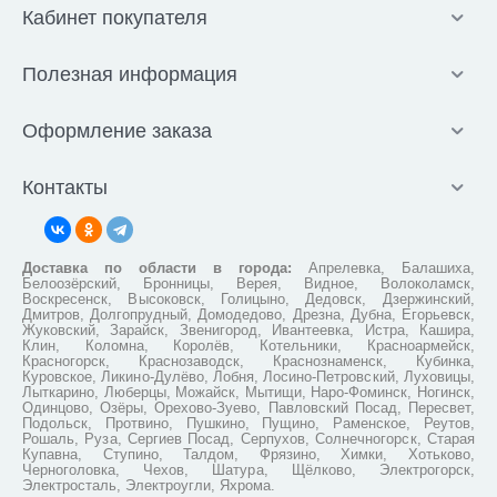
Кабинет покупателя
Полезная информация
Оформление заказа
Контакты
Доставка по области в города:
Апрелевка, Балашиха,
Белоозёрский, Бронницы, Верея, Видное, Волоколамск,
Воскресенск, Высоковск, Голицыно, Дедовск, Дзержинский,
Дмитров, Долгопрудный, Домодедово, Дрезна, Дубна, Егорьевск,
Жуковский, Зарайск, Звенигород, Ивантеевка, Истра, Кашира,
Клин, Коломна, Королёв, Котельники, Красноармейск,
Красногорск, Краснозаводск, Краснознаменск, Кубинка,
Куровское, Ликино-Дулёво, Лобня, Лосино-Петровский, Луховицы,
Лыткарино, Люберцы, Можайск, Мытищи, Наро-Фоминск, Ногинск,
Одинцово, Озёры, Орехово-Зуево, Павловский Посад, Пересвет,
Подольск, Протвино, Пушкино, Пущино, Раменское, Реутов,
Рошаль, Руза, Сергиев Посад, Серпухов, Солнечногорск, Старая
Купавна, Ступино, Талдом, Фрязино, Химки, Хотьково,
Черноголовка, Чехов, Шатура, Щёлково, Электрогорск,
Электросталь, Электроугли, Яхрома.