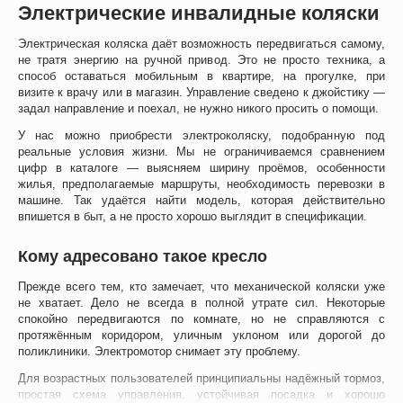
Электрические инвалидные коляски
Электрическая коляска даёт возможность передвигаться самому,
не тратя энергию на ручной привод. Это не просто техника, а
способ оставаться мобильным в квартире, на прогулке, при
визите к врачу или в магазин. Управление сведено к джойстику —
задал направление и поехал, не нужно никого просить о помощи.
У нас можно приобрести электроколяску, подобранную под
реальные условия жизни. Мы не ограничиваемся сравнением
цифр в каталоге — выясняем ширину проёмов, особенности
жилья, предполагаемые маршруты, необходимость перевозки в
машине. Так удаётся найти модель, которая действительно
впишется в быт, а не просто хорошо выглядит в спецификации.
Кому адресовано такое кресло
Прежде всего тем, кто замечает, что механической коляски уже
не хватает. Дело не всегда в полной утрате сил. Некоторые
спокойно передвигаются по комнате, но не справляются с
протяжённым коридором, уличным уклоном или дорогой до
поликлиники. Электромотор снимает эту проблему.
Для возрастных пользователей принципиальны надёжный тормоз,
простая схема управления, устойчивая посадка и хорошо