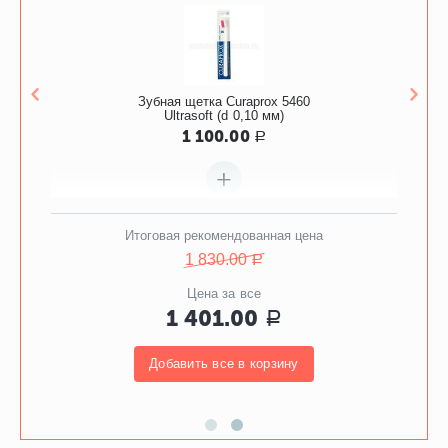
Зубная щетка Curaprox 5460
Ultrasoft (d 0,10 мм)
1 100.00
Р
+
Итоговая рекомендованная цена
1 830.00
Р
Цена за все
Ополаскиватель Waterdent Актив,
1 401.00
Р
500 мл
301.00
730.00
Р
Р
Добавить все в корзину