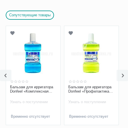
Сопутствующие товары
Бальзам для ирригатора
Бальзам для ирригатора
Donfeel «Комплексная
Donfeel «Профилактика
защита | Ежедневный
заболеваний десен, без
уход», 475 мл
фтора», 475 мл
Узнать о поступлении
Узнать о поступлении
Временно отсутствует
Временно отсутствует