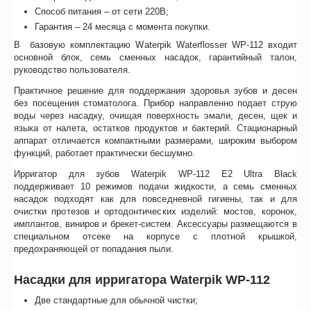
Способ питания – от сети 220В;
Гарантия – 24 месяца с момента покупки.
В базовую комплектацию Waterpik Waterflosser WP-112 входит
основной блок, семь сменных насадок, гарантийный талон,
руководство пользователя.
Практичное решение для поддержания здоровья зубов и десен
без посещения стоматолога. Прибор направленно подает струю
воды через насадку, очищая поверхность эмали, десен, щек и
языка от налета, остатков продуктов и бактерий. Стационарный
аппарат отличается компактными размерами, широким выбором
функций, работает практически бесшумно.
Ирригатор для зубов Waterpik WP-112 E2 Ultra Black
поддерживает 10 режимов подачи жидкости, а семь сменных
насадок подходят как для повседневной гигиены, так и для
очистки протезов и ортодонтических изделий: мостов, коронок,
имплантов, виниров и брекет-систем. Аксессуары размещаются в
специальном отсеке на корпусе с плотной крышкой,
предохраняющей от попадания пыли.
Насадки для ирригатора Waterpik WP-112
Две стандартные для обычной чистки;