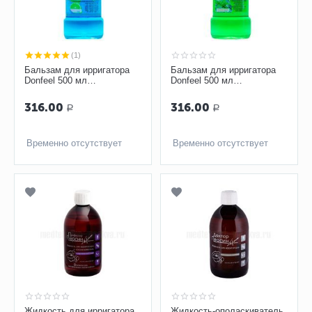
(1)
Бальзам для ирригатора
Бальзам для ирригатора
Donfeel 500 мл
Donfeel 500 мл
Комплексная защита.
Профилактика
Ежедневный уход 6 трав
заболеваний десен, без
316.00
316.00
Р
Р
фтора
Временно отсутствует
Временно отсутствует
Жидкость для ирригатора
Жидкость-ополаскиватель