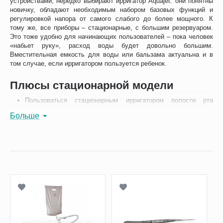
устройствами, нередко выбирают ирригатор Aquajet: они понятны
новичку, обладают необходимым набором базовых функций и
регулировкой напора от самого слабого до более мощного. К
тому же, все приборы – стационарные, с большим резервуаром.
Это тоже удобно для начинающих пользователей – пока человек
«набьет руку», расход воды будет довольно большим.
Вместительная емкость для воды или бальзама актуальна и в
том случае, если ирригатором пользуется ребенок.
Плюсы стационарной модели
Пользоваться стационарным ирригатором полости рта
Aquajet может вся семья – в комплекте у него несколько
Больше
насадок, маркированных цветными кольцами, и каждый член
семьи безошибочно определит свою.
Большой резервуар для жидкости позволяет не прерывать
процедуру чистки зубов, чтобы долить воды. Это несложно,
но удобства не добавляет.
Прибор работает от сети 220В, а не от аккумулятора или
батареек, а значит, он не разрядится в самый неподходящий
момент.
Мощность стационарного прибора больше, чем у
«дорожного». Это тоже связано с работой от сети –
аккумулятора недостаточно для большой мощности, к тому
же, если ее увеличить, то аккумулятор будет намного