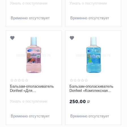
ирригатора Aquajet LD-A7
Узнать о поступлении
Узнать о поступлении
(LD-SA02)
Временно отсутствует
Временно отсутствует
Бальзам-ополаскиватель
Бальзам-ополаскиватель
Donfeel «Для
Donfeel «Комплексная
чувствительных зубов и
защита. Ежедневный
десен» 250 мл
уход» 250 мл
250.00
Узнать о поступлении
Р
Временно отсутствует
Временно отсутствует