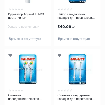
Ирригатор Aquajet LD-M3
Набор стандартных
портативный
насадок для ирригатора
AQUAJET LD-A8 (LD-
SA01), 2 шт
340.00
Узнать о поступлении
Р
Временно отсутствует
Временно отсутствует
Сменные
Сменные стандартные
пародонтологические
насадки для ирригатора
насадки для для
Aquajet LD-A7 (LD-SA01)