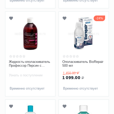
Временно отсутствует
Временно отсутствует
24%
Жидкость-ополаскиватель
Ополаскиватель BioRepair
Профессор Персин с
500 мл
хлоргексидином
1 450.00
Р
Узнать о поступлении
1 099.00
Р
Временно отсутствует
Временно отсутствует