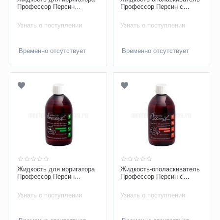
Профессор Персин
Профессор Персин с
«Формула для
коллоидным серебром
чувствительных зубов и
Узнать о поступлении
Узнать о поступлении
десен» с...
Временно отсутствует
Временно отсутствует
Жидкость для ирригатора
Жидкость-ополаскиватель
Профессор Персин
Профессор Персин с
«Формула ежедневной
комплексом трав, с
защиты» с комплексом
фтором
Узнать о поступлении
Узнать о поступлении
тра...