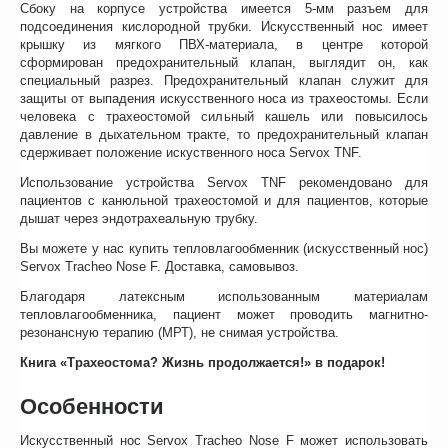
Сбоку на корпусе устройства имеется 5-мм разъем для
подсоединения кислородной трубки. Искусственный нос имеет
крышку из мягкого ПВХ-материала, в центре которой
сформирован предохранительный клапан, выглядит он, как
специальный разрез. Предохранительный клапан служит для
защиты от выпадения искусственного носа из трахеостомы. Если
человека с трахеостомой сильный кашель или повысилось
давление в дыхательном тракте, то предохранительный клапан
сдерживает положение искуственного носа Servox TNF.
Использование устройства Servox TNF рекомендовано для
пациентов с канюльной трахеостомой и для пациентов, которые
дышат через эндотрахеальную трубку.
Вы можете у нас купить тепловлагообменник (искусственный нос)
Servox Tracheo Nose F. Доставка, самовывоз.
Благодаря латексным использованным материалам
тепловлагообменника, пациент может проводить магнитно-
резонансную терапию (МРТ), не снимая устройства.
Книга «Трахеостома? Жизнь продолжается!» в подарок!
Особенности
Искусственный нос Servox Tracheo Nose F может использовать