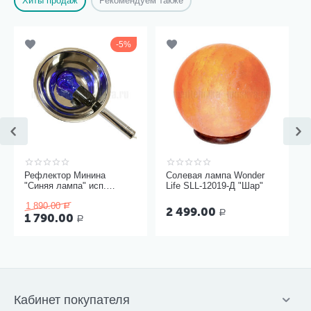
Хиты продаж
Рекомендуем также
5%
Рефлектор Минина
Солевая лампа Wonder
"Синяя лампа" исп.
Life SLL-12019-Д "Шар"
Модерн
1 890.00
Р
2 499.00
Р
1 790.00
Р
Кабинет покупателя