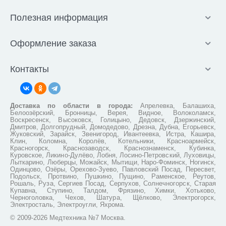
Полезная информация
Оформление заказа
Контакты
Доставка по области в города:
Апрелевка, Балашиха,
Белоозёрский, Бронницы, Верея, Видное, Волоколамск,
Воскресенск, Высоковск, Голицыно, Дедовск, Дзержинский,
Дмитров, Долгопрудный, Домодедово, Дрезна, Дубна, Егорьевск,
Жуковский, Зарайск, Звенигород, Ивантеевка, Истра, Кашира,
Клин, Коломна, Королёв, Котельники, Красноармейск,
Красногорск, Краснозаводск, Краснознаменск, Кубинка,
Куровское, Ликино-Дулёво, Лобня, Лосино-Петровский, Луховицы,
Лыткарино, Люберцы, Можайск, Мытищи, Наро-Фоминск, Ногинск,
Одинцово, Озёры, Орехово-Зуево, Павловский Посад, Пересвет,
Подольск, Протвино, Пушкино, Пущино, Раменское, Реутов,
Рошаль, Руза, Сергиев Посад, Серпухов, Солнечногорск, Старая
Купавна, Ступино, Талдом, Фрязино, Химки, Хотьково,
Черноголовка, Чехов, Шатура, Щёлково, Электрогорск,
Электросталь, Электроугли, Яхрома.
© 2009-2026 Медтехника №7 Москва.