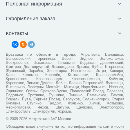
Полезная информация
Оформление заказа
Контакты
Доставка по области в города:
Апрелевка, Балашиха,
Белоозёрский, Бронницы, Верея, Видное, Волоколамск,
Воскресенск, Высоковск, Голицыно, Дедовск, Дзержинский,
Дмитров, Долгопрудный, Домодедово, Дрезна, Дубна, Егорьевск,
Жуковский, Зарайск, Звенигород, Ивантеевка, Истра, Кашира,
Клин, Коломна, Королёв, Котельники, Красноармейск,
Красногорск, Краснозаводск, Краснознаменск, Кубинка,
Куровское, Ликино-Дулёво, Лобня, Лосино-Петровский, Луховицы,
Лыткарино, Люберцы, Можайск, Мытищи, Наро-Фоминск, Ногинск,
Одинцово, Озёры, Орехово-Зуево, Павловский Посад, Пересвет,
Подольск, Протвино, Пушкино, Пущино, Раменское, Реутов,
Рошаль, Руза, Сергиев Посад, Серпухов, Солнечногорск, Старая
Купавна, Ступино, Талдом, Фрязино, Химки, Хотьково,
Черноголовка, Чехов, Шатура, Щёлково, Электрогорск,
Электросталь, Электроугли, Яхрома.
© 2009-2026 Медтехника №7 Москва.
Обращаем ваше внимание на то, что информация на сайте носит