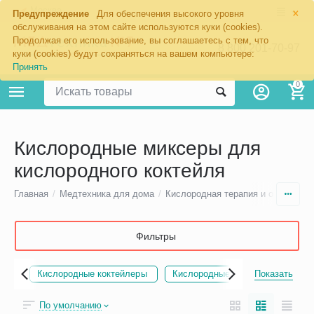
×
Москва
Предупреждение
Для обеспечения высокого уровня
обслуживания на этом сайте используются куки (cookies).
Продолжая его использование, вы соглашаетесь с тем, что
8 800 201-70-97
куки (cookies) будут сохраняться на вашем компьютере:
Принять
0
Кислородные миксеры для
кислородного коктейля
Главная
/
Медтехника для дома
/
Кислородная терапия и оборудова
Фильтры
ики
Кислородные коктейлеры
Кислородные подушки
Показать
Пено
По умолчанию