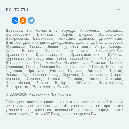
Контакты
Доставка по области в города:
Апрелевка, Балашиха,
Белоозёрский, Бронницы, Верея, Видное, Волоколамск,
Воскресенск, Высоковск, Голицыно, Дедовск, Дзержинский,
Дмитров, Долгопрудный, Домодедово, Дрезна, Дубна, Егорьевск,
Жуковский, Зарайск, Звенигород, Ивантеевка, Истра, Кашира,
Клин, Коломна, Королёв, Котельники, Красноармейск,
Красногорск, Краснозаводск, Краснознаменск, Кубинка,
Куровское, Ликино-Дулёво, Лобня, Лосино-Петровский, Луховицы,
Лыткарино, Люберцы, Можайск, Мытищи, Наро-Фоминск, Ногинск,
Одинцово, Озёры, Орехово-Зуево, Павловский Посад, Пересвет,
Подольск, Протвино, Пушкино, Пущино, Раменское, Реутов,
Рошаль, Руза, Сергиев Посад, Серпухов, Солнечногорск, Старая
Купавна, Ступино, Талдом, Фрязино, Химки, Хотьково,
Черноголовка, Чехов, Шатура, Щёлково, Электрогорск,
Электросталь, Электроугли, Яхрома.
© 2009-2026 Медтехника №7 Москва.
Обращаем ваше внимание на то, что информация на сайте носит
исключительно информационный характер и ни при каких
условиях не является публичной офертой, определяемой
положениями Статьи 437 Гражданского кодекса РФ!