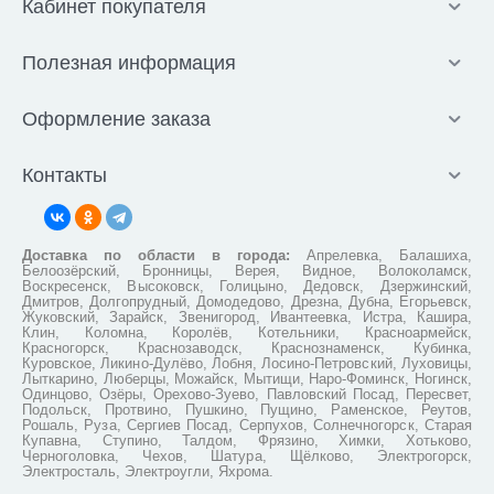
Кабинет покупателя
Полезная информация
Оформление заказа
Контакты
Доставка по области в города:
Апрелевка, Балашиха,
Белоозёрский, Бронницы, Верея, Видное, Волоколамск,
Воскресенск, Высоковск, Голицыно, Дедовск, Дзержинский,
Дмитров, Долгопрудный, Домодедово, Дрезна, Дубна, Егорьевск,
Жуковский, Зарайск, Звенигород, Ивантеевка, Истра, Кашира,
Клин, Коломна, Королёв, Котельники, Красноармейск,
Красногорск, Краснозаводск, Краснознаменск, Кубинка,
Куровское, Ликино-Дулёво, Лобня, Лосино-Петровский, Луховицы,
Лыткарино, Люберцы, Можайск, Мытищи, Наро-Фоминск, Ногинск,
Одинцово, Озёры, Орехово-Зуево, Павловский Посад, Пересвет,
Подольск, Протвино, Пушкино, Пущино, Раменское, Реутов,
Рошаль, Руза, Сергиев Посад, Серпухов, Солнечногорск, Старая
Купавна, Ступино, Талдом, Фрязино, Химки, Хотьково,
Черноголовка, Чехов, Шатура, Щёлково, Электрогорск,
Электросталь, Электроугли, Яхрома.