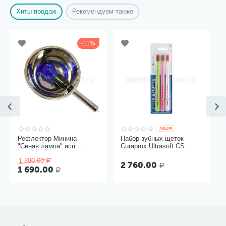
Хиты продаж
Рекомендуем также
11%
AКЦИЯ
Рефлектор Минина
Набор зубных щеток
"Синяя лампа" исп.
Curaprox Ultrasoft CS
Модерн
5460, 3 шт
1 890.00
Р
2 760.00
Р
1 690.00
Р