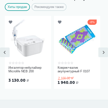
Хиты продаж
Рекомендуем также
8%
Ингалятор-небулайзер
Коврик+валик
Microlife NEB 200
акупунктурный F 0107
2 100.00
Р
3 130.00
Р
1 940.00
Р