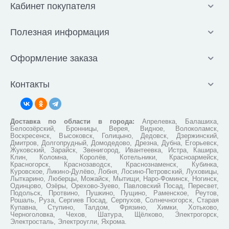
Кабинет покупателя
Полезная информация
Оформление заказа
Контакты
Доставка по области в города:
Апрелевка, Балашиха,
Белоозёрский, Бронницы, Верея, Видное, Волоколамск,
Воскресенск, Высоковск, Голицыно, Дедовск, Дзержинский,
Дмитров, Долгопрудный, Домодедово, Дрезна, Дубна, Егорьевск,
Жуковский, Зарайск, Звенигород, Ивантеевка, Истра, Кашира,
Клин, Коломна, Королёв, Котельники, Красноармейск,
Красногорск, Краснозаводск, Краснознаменск, Кубинка,
Куровское, Ликино-Дулёво, Лобня, Лосино-Петровский, Луховицы,
Лыткарино, Люберцы, Можайск, Мытищи, Наро-Фоминск, Ногинск,
Одинцово, Озёры, Орехово-Зуево, Павловский Посад, Пересвет,
Подольск, Протвино, Пушкино, Пущино, Раменское, Реутов,
Рошаль, Руза, Сергиев Посад, Серпухов, Солнечногорск, Старая
Купавна, Ступино, Талдом, Фрязино, Химки, Хотьково,
Черноголовка, Чехов, Шатура, Щёлково, Электрогорск,
Электросталь, Электроугли, Яхрома.