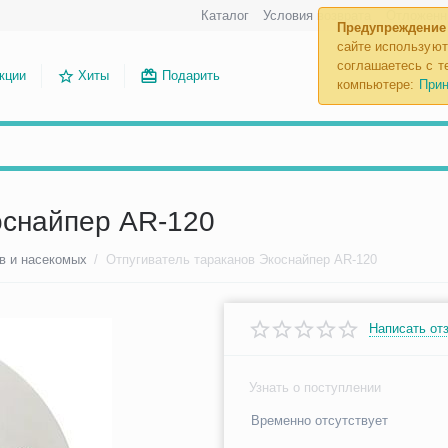
Каталог
Условия возврата
Отложенн
Предупреждение
сайте используют
соглашаетесь с те
кции
Хиты
Подарить
компьютере:
Прин
оснайпер AR-120
в и насекомых
/
Отпугиватель тараканов Экоснайпер AR-120
Написать от
Узнать о поступлении
Временно отсутствует