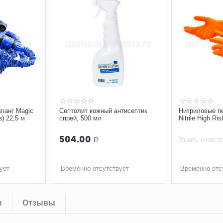
ланг Magic
Септолит кожный антисептик
Нитриловые п
) 22,5 м
спрей, 500 мл
Nitrile High R
504.00
Узнать о пост
Р
ует
Временно отсутствует
Временно отс
ы
Отзывы