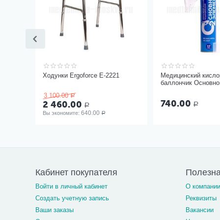
Ходунки Ergoforce Е-2221
Медицинский кисл
баллончик Основно
17 литров с мягкой
3 100.00
Р
740.00
2 460.00
Р
Р
640.00
Вы экономите: 
Р
Кабинет покупателя
Полезн
Войти в личный кабинет
О компани
Создать учетную запись
Реквизиты
Ваши заказы
Вакансии