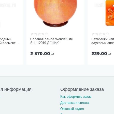
ородный
Солевая лампа Wonder Life
Батарейки Var
й элемент
SLL-12019-Д "Шар"
слуховых аппа
 маской
6 шт
2 370.00
229.00
Р
Р
ая информация
Оформление заказа
и
Как оформить заказ
Доставка и оплата
Оптовый отдел