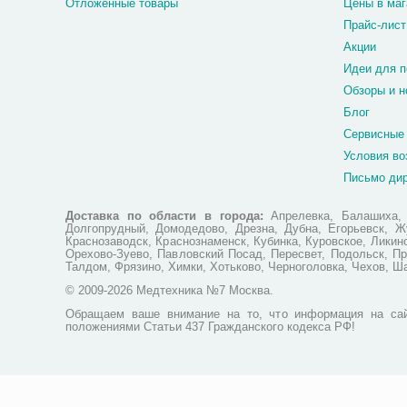
Отложенные товары
Цены в маг
Прайс-лист
Акции
Идеи для п
Обзоры и н
Блог
Сервисные
Условия во
Письмо ди
Доставка по области в города:
Апрелевка, Балашиха, Б
Долгопрудный, Домодедово, Дрезна, Дубна, Егорьевск, Жу
Краснозаводск, Краснознаменск, Кубинка, Куровское, Лики
Орехово-Зуево, Павловский Посад, Пересвет, Подольск, Пр
Талдом, Фрязино, Химки, Хотьково, Черноголовка, Чехов, Ш
© 2009-2026 Медтехника №7 Москва.
Обращаем ваше внимание на то, что информация на сай
положениями Статьи 437 Гражданского кодекса РФ!