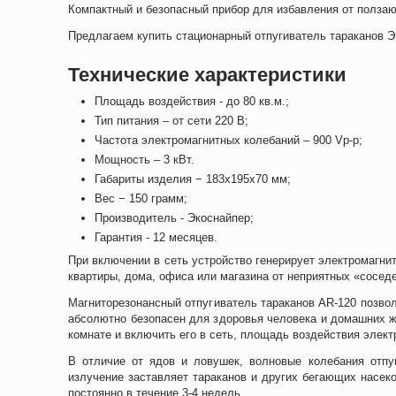
Компактный и безопасный прибор для избавления от полз
Предлагаем купить стационарный отпугиватель тараканов Э
Технические характеристики
Площадь воздействия - до 80 кв.м.;
Тип питания – от сети 220 В;
Частота электромагнитных колебаний – 900 Vp-p;
Мощность – 3 кВт.
Габариты изделия − 183х195х70 мм;
Вес − 150 грамм;
Производитель - Экоснайпер;
Гарантия - 12 месяцев.
При включении в сеть устройство генерирует электромагн
квартиры, дома, офиса или магазина от неприятных «сосед
Магниторезонансный отпугиватель тараканов AR-120 позвол
абсолютно безопасен для здоровья человека и домашних жи
комнате и включить его в сеть, площадь воздействия элек
В отличие от ядов и ловушек, волновые колебания отпу
излучение заставляет тараканов и других бегающих насек
постоянно в течение 3-4 недель.