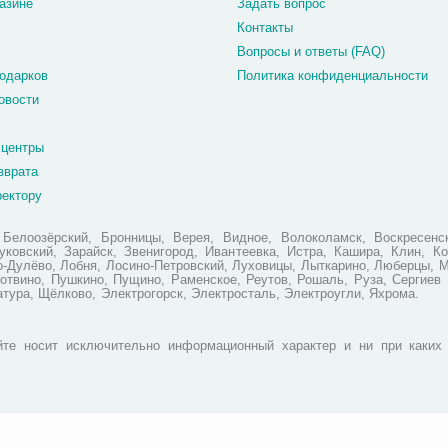
азине
Задать вопрос
Контакты
Вопросы и ответы (FAQ)
одарков
Политика конфиденциальности
овости
 центры
зврата
ректору
елоозёрский, Бронницы, Верея, Видное, Волоколамск, Воскресенск
ковский, Зарайск, Звенигород, Ивантеевка, Истра, Кашира, Клин, Ко
но-Дулёво, Лобня, Лосино-Петровский, Луховицы, Лыткарино, Люберцы, 
отвино, Пушкино, Пущино, Раменское, Реутов, Рошаль, Руза, Сергиев 
атура, Щёлково, Электрогорск, Электросталь, Электроугли, Яхрома.
те носит исключительно информационный характер и ни при каких 