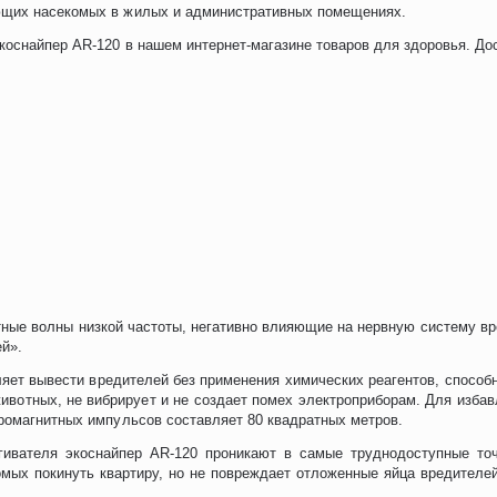
ающих насекомых в жилых и административных помещениях.
коснайпер AR-120 в нашем интернет-магазине товаров для здоровья. До
итные волны низкой частоты, негативно влияющие на нервную систему в
ей».
яет вывести вредителей без применения химических реагентов, способ
вотных, не вибрирует и не создает помех электроприборам. Для избав
тромагнитных импульсов составляет 80 квадратных метров.
гивателя экоснайпер AR-120 проникают в самые труднодоступные точ
омых покинуть квартиру, но не повреждает отложенные яйца вредител