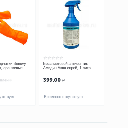
ерчатки Benovy
Бесспиртовой антисептик
isk, оранжевые
Амидин Аква спрей, 1 литр
399.00
уплении
Р
утствует
Временно отсутствует