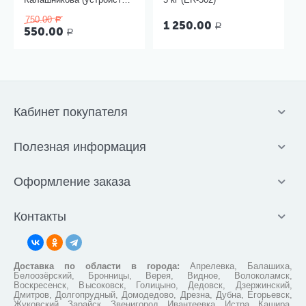
для проведения инъекций
750.00
шприцами одноразовыми)
Р
1 250.00
Р
550.00
Р
Кабинет покупателя
Полезная информация
Оформление заказа
Контакты
Доставка по области в города:
Апрелевка, Балашиха,
Белоозёрский, Бронницы, Верея, Видное, Волоколамск,
Воскресенск, Высоковск, Голицыно, Дедовск, Дзержинский,
Дмитров, Долгопрудный, Домодедово, Дрезна, Дубна, Егорьевск,
Жуковский, Зарайск, Звенигород, Ивантеевка, Истра, Кашира,