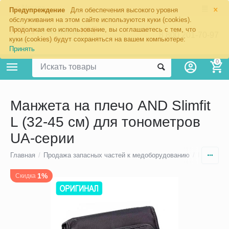
×
Москва
Предупреждение
Для обеспечения высокого уровня
обслуживания на этом сайте используются куки (cookies).
Продолжая его использование, вы соглашаетесь с тем, что
8 800 201-70-97
куки (cookies) будут сохраняться на вашем компьютере:
Принять
0
Манжета на плечо AND Slimfit
L (32-45 см) для тонометров
UA-серии
Главная
/
Продажа запасных частей к медоборудованию
/
Ремонт то
1%
Скидка