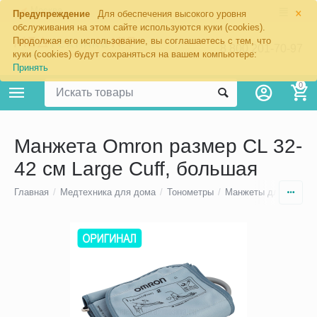
×
Москва
Предупреждение
Для обеспечения высокого уровня
обслуживания на этом сайте используются куки (cookies).
Продолжая его использование, вы соглашаетесь с тем, что
8 800 201-70-97
куки (cookies) будут сохраняться на вашем компьютере:
Принять
0
Манжета Omron размер CL 32-
42 см Large Cuff, большая
Главная
/
Медтехника для дома
/
Тонометры
/
Манжеты для тономе