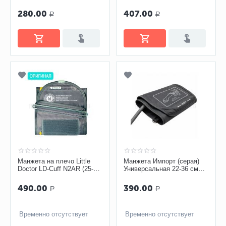
двухтрубная с кольцом
(камера ПВХ, однотрубная,
с кольцом)
280.00
407.00
Р
Р
Манжета на плечо Little
Манжета Импорт (серая)
Doctor LD-Cuff N2AR (25-36
Универсальная 22-36 см
см) для механических
(камера ПВХ - 1 тр. с
тонометров
кольцом)
490.00
390.00
Р
Р
Временно отсутствует
Временно отсутствует