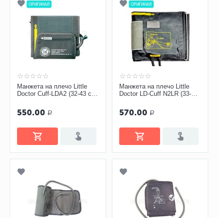
Манжета на плечо Little
Манжета на плечо Little
Doctor Cuff-LDA2 (32-43 см)
Doctor LD-Cuff N2LR (33-46
для электронных
см) для механических
тонометров
тонометров
550.00
570.00
Р
Р