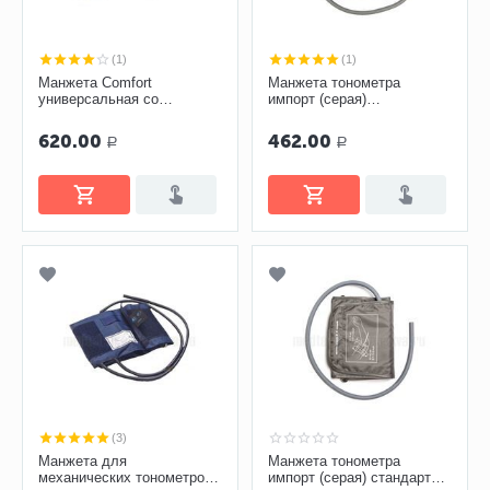
(1)
(1)
Манжета Comfort
Манжета тонометра
универсальная со
импорт (серая)
вставкой
увеличенная (камера ПВХ,
(«безболезненная»)
с кольцом)
620.00
462.00
Р
Р
(3)
Манжета для
Манжета тонометра
механических тонометров
импорт (серая) стандарт