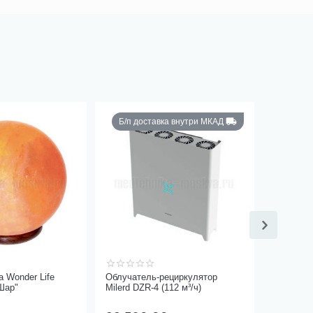
Б/п доставка внутри МКАД
 Wonder Life
Облучатель-рециркулятор
Шар"
Milerd DZR-4 (112 м³/ч)