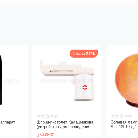
27%
Скидка
аппарат
Шприц-пистолет Калашникова
Солевая лампа
(устройство для проведения
SLL-12019-Д "
с
инъекций шприцами
750.00
Р
одноразовыми)