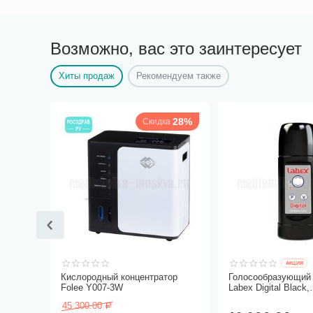
Возможно, вас это заинтересует
Хиты продаж
Рекомендуем также
28%
Скидка
AКЦИЯ
Кислородный концентратор
Голосообразующий 
Folee Y007-3W
Labex Digital Black,
пластиковый корпу
45 300.00
Р