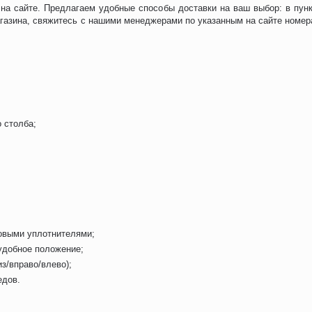
 на сайте. Предлагаем удобные способы доставки на ваш выбор: в пунк
агазина, свяжитесь с нашими менеджерами по указанным на сайте номе
 столба;
овыми уплотнителями;
удобное положение;
з/вправо/влево);
едов.