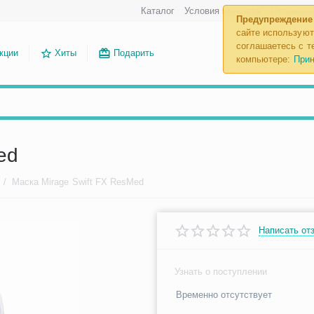
Каталог
Условия возврата
Отложенн
Предупреждение
сайте используют
соглашаетесь с те
кции
Хиты
Подарить
компьютере:
Прин
ed
/
Маска Mirage Swift FX ResMed
Написать от
Узнать о поступлении
Временно отсутствует