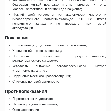
«Металломагнитный аппликатор Кузнецова» 15х22 см
благодаря мягкой подложке плотно прилегает к телу.
Массаж эффективен и приятен для пациента;
Нижний слой изготовлен из экологически чистого и
гипоаллергенного поливинилхлорида. Он не имеет
неприятного запаха и не трескается при частой
эксплуатации.
Показания
Боли в мышцах, суставах, голове, позвоночнике;
Хронический стресс, бессонница;
Негативные проявления предменструального,
климактерического синдромов;
Усталость, снижение работоспособности, быстрая
утомляемость, апатия;
Нарушения местного кровообращения;
Снижение половой активности.
Противопоказания
Поражения кожи, дерматит;
Наличие родинок и папиллом;
Онкозаболевание.