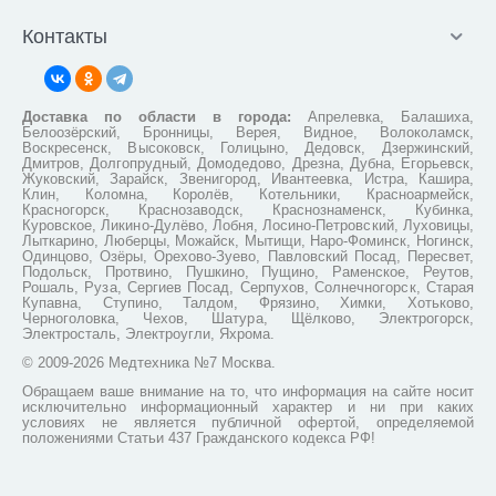
Контакты
Доставка по области в города:
Апрелевка, Балашиха,
Белоозёрский, Бронницы, Верея, Видное, Волоколамск,
Воскресенск, Высоковск, Голицыно, Дедовск, Дзержинский,
Дмитров, Долгопрудный, Домодедово, Дрезна, Дубна, Егорьевск,
Жуковский, Зарайск, Звенигород, Ивантеевка, Истра, Кашира,
Клин, Коломна, Королёв, Котельники, Красноармейск,
Красногорск, Краснозаводск, Краснознаменск, Кубинка,
Куровское, Ликино-Дулёво, Лобня, Лосино-Петровский, Луховицы,
Лыткарино, Люберцы, Можайск, Мытищи, Наро-Фоминск, Ногинск,
Одинцово, Озёры, Орехово-Зуево, Павловский Посад, Пересвет,
Подольск, Протвино, Пушкино, Пущино, Раменское, Реутов,
Рошаль, Руза, Сергиев Посад, Серпухов, Солнечногорск, Старая
Купавна, Ступино, Талдом, Фрязино, Химки, Хотьково,
Черноголовка, Чехов, Шатура, Щёлково, Электрогорск,
Электросталь, Электроугли, Яхрома.
© 2009-2026 Медтехника №7 Москва.
Обращаем ваше внимание на то, что информация на сайте носит
исключительно информационный характер и ни при каких
условиях не является публичной офертой, определяемой
положениями Статьи 437 Гражданского кодекса РФ!