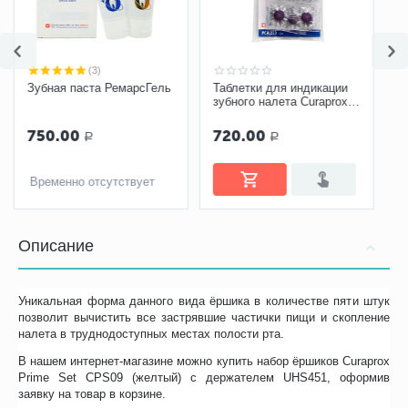
AКЦИЯ
ель
Таблетки для индикации
Набор из двух скребков
зубного налета Curaprox
для языка Curaprox
PCA 223, 12 шт
CTC203
720.00
1 200.00
Р
Р
Временно отсутствует
Описание
Уникальная форма данного вида ёршика в количестве пяти штук
позволит вычистить все застрявшие частички пищи и скопление
налета в труднодоступных местах полости рта.
В нашем интернет-магазине можно купить набор ёршиков Curaprox
Prime Set CPS09 (желтый) с держателем UHS451, оформив
заявку на товар в корзине.