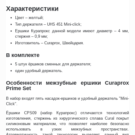
Характеристики
Цвет – желтый;
Тип держателя – UHS 451 Mini-click;
Ершики Курапрокс данной модели имеют диаметр – 4 мм,
стержня – 0,9 мм;
Изготовитель – Curaprox, Швейцария.
В комплекте
5 штук ёршиков сменных для держателя;
один удобный держатель.
Особенности межзубные ершики Curaprox
Prime Set
В набор входят пять насадок-ершиков и удобный держатель "Mini-
Click".
Ёршики CPS09 (набор Курапрокс) отличаются технологией
изготовления, стержень из хирургического сплава Cural покрыт
силиконовым материалом, что позволяет наиболее безопасно
использовать в узких межзубных пространствах.
Атравматичность такой технологии выделяет данный вид