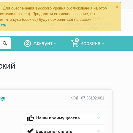
×
ые товары
Доставка и оплата
Оптовый отдел
Контакты
Для обеспечения высокого уровня обслуживания на этом
ся куки (cookies). Продолжая его использование, вы
8 800 201-70-97
м, что куки (cookies) будут сохраняться на вашем
Заказать обратный звонок
ять
Отправить сообщение
0
Аккаунт
Корзина
ский
зыв
КОД:
07.35102.001
Наши преимущества
Варианты оплаты