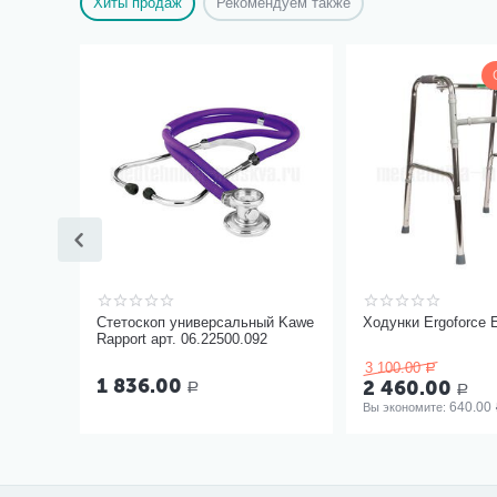
Хиты продаж
Рекомендуем также
Стетоскоп универсальный Kawe
Ходунки Ergoforce 
Rapport арт. 06.22500.092
3 100.00
Р
1 836.00
2 460.00
Р
Р
640.00
Вы экономите: 