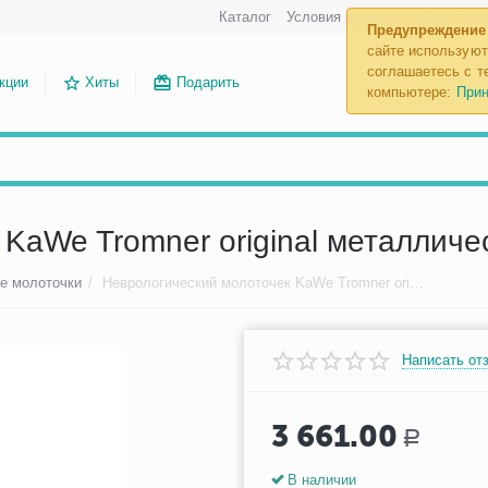
Каталог
Условия возврата
Отложенн
Предупреждение
сайте используют
соглашаетесь с те
кции
Хиты
Подарить
компьютере:
Прин
KaWe Tromner original металличе
е молоточки
/
Неврологический молоточек KaWe Tromner original металлический
Написать от
3 661.00
Р
В наличии