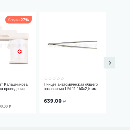
27%
Скидка
ет Калашникова
Пинцет анатомический общего
ля проведения
назначения ПМ-11 150х2,5 мм
ицами
)
639.00
Р
00.00
Р