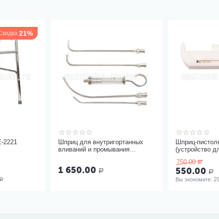
21%
Скидка
Е-2221
Шприц для внутригортанных
Шприц-пистол
вливаний и промывания
(устройство д
миндалин, 5 мл Ш-14-5
инъекций шпр
750.00
Р
одноразовыми
1 650.00
550.00
Р
Р
2
Вы экономите: 
Р