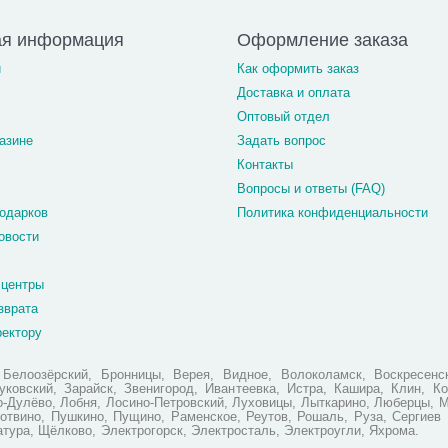
ая информация
Оформление заказа
и
Как оформить заказ
Доставка и оплата
Оптовый отдел
азине
Задать вопрос
Контакты
Вопросы и ответы (FAQ)
одарков
Политика конфиденциальности
овости
 центры
зврата
ректору
елоозёрский, Бронницы, Верея, Видное, Волоколамск, Воскресенск
ковский, Зарайск, Звенигород, Ивантеевка, Истра, Кашира, Клин, Ко
но-Дулёво, Лобня, Лосино-Петровский, Луховицы, Лыткарино, Люберцы, 
отвино, Пушкино, Пущино, Раменское, Реутов, Рошаль, Руза, Сергиев 
атура, Щёлково, Электрогорск, Электросталь, Электроугли, Яхрома.