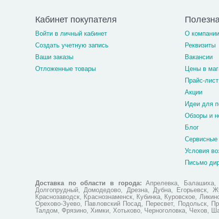
Кабинет покупателя
Полезн
Войти в личный кабинет
О компани
Создать учетную запись
Реквизиты
Ваши заказы
Вакансии
Отложенные товары
Цены в маг
Прайс-лист
Акции
Идеи для п
Обзоры и н
Блог
Сервисные
Условия во
Письмо ди
Доставка по области в города:
Апрелевка, Балашиха, Б
Долгопрудный, Домодедово, Дрезна, Дубна, Егорьевск, Жу
Краснозаводск, Краснознаменск, Кубинка, Куровское, Лики
Орехово-Зуево, Павловский Посад, Пересвет, Подольск, Пр
Талдом, Фрязино, Химки, Хотьково, Черноголовка, Чехов, Ш