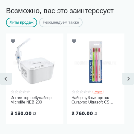
Возможно, вас это заинтересует
Хиты продаж
Рекомендуем также
AКЦИЯ
Ингалятор-небулайзер
Набор зубных щеток
Microlife NEB 200
Curaprox Ultrasoft CS
5460, 3 шт
3 130.00
2 760.00
Р
Р