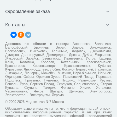
Оформление заказа
Контакты
Доставка по области в города:
Апрелевка, Балашиха,
Белоозёрский, Бронницы, Верея, Видное, Волоколамск,
Воскресенск, Высоковск, Голицыно, Дедовск, Дзержинский,
Дмитров, Долгопрудный, Домодедово, Дрезна, Дубна, Егорьевск,
Жуковский, Зарайск, Звенигород, Ивантеевка, Истра, Кашира,
Клин, Коломна, Королёв, Котельники, Красноармейск,
Красногорск, Краснозаводск, Краснознаменск, Кубинка,
Куровское, Ликино-Дулёво, Лобня, Лосино-Петровский, Луховицы,
Лыткарино, Люберцы, Можайск, Мытищи, Наро-Фоминск, Ногинск,
Одинцово, Озёры, Орехово-Зуево, Павловский Посад, Пересвет,
Подольск, Протвино, Пушкино, Пущино, Раменское, Реутов,
Рошаль, Руза, Сергиев Посад, Серпухов, Солнечногорск, Старая
Купавна, Ступино, Талдом, Фрязино, Химки, Хотьково,
Черноголовка, Чехов, Шатура, Щёлково, Электрогорск,
Электросталь, Электроугли, Яхрома.
© 2009-2026 Медтехника №7 Москва.
Обращаем ваше внимание на то, что информация на сайте носит
исключительно информационный характер и ни при каких
условиях не является публичной офертой, определяемой