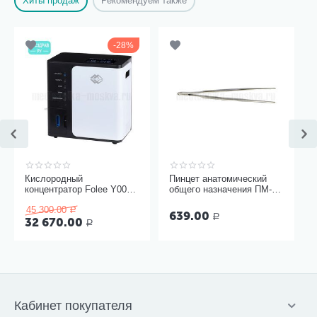
Хиты продаж
Рекомендуем также
28%
Кислородный
Пинцет анатомический
концентратор Folee Y007-
общего назначения ПМ-11
3W
150х2,5 мм
45 300.00
Р
639.00
Р
32 670.00
Р
Кабинет покупателя