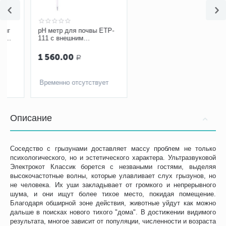
pH метр для почвы ETP-
Нитриловые перчатки
111 с внешним
Benovy Nitrile High Risk,
электродом
оранжевые
1 560.00
Узнать о поступлении
Р
Временно отсутствует
Временно отсутствует
Описание
Соседство с грызунами доставляет массу проблем не только
психологического, но и эстетического характера. Ультразвуковой
Электрокот Классик борется с незваными гостями, выделяя
высокочастотные волны, которые улавливает слух грызунов, но
не человека. Их уши закладывает от громкого и непрерывного
шума, и они ищут более тихое место, покидая помещение.
Благодаря обширной зоне действия, животные уйдут как можно
дальше в поисках нового тихого "дома". В достижении видимого
результата, многое зависит от популяции, численности и возраста