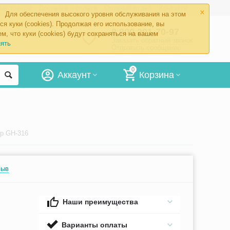
×
ые товары
Доставка и оплата
Оптовый отдел
Контакты
Для обеспечения высокого уровня обслуживания на этом
ся куки (cookies). Продолжая его использование, вы
8 800 201-70-97
м, что куки (cookies) будут сохраняться на вашем
Заказать обратный звонок
ять
Отправить сообщение
0
Аккаунт
Корзина
ер GH-316
зыв
Наши преимущества
Варианты оплаты