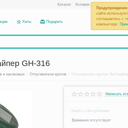
Каталог
Условия возврата
Отложенн
Предупреждение
сайте используют
соглашаетесь с те
кции
Хиты
Подарить
компьютере:
Прин
айпер GH-316
в и насекомых
/
Отпугиватели кротов
/
Отпугиватель кротов ЭкоСнайп
Написать от
Узнать о поступлении
Временно отсутствует