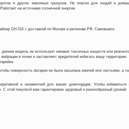
 кротов и других земляных грызунов. Не опасно для людей и дома
Работает на источнике солнечной энергии.
айпер GH-316 с доставкой по Москве и регионам РФ. Самовывоз.
 данная модель не использует никаких токсичных веществ или реагенто
 вибрации в почве и заставляют вредителей избегать вашу территорию.
тарейке.
чтобы поверхность батареи не была засыпана землей или листьями, а т
еративной и незаметной для ваших домочадцев. Чтобы избавиться 
. С этой покупкой вам гарантирован здоровый и разнообразный урожай.