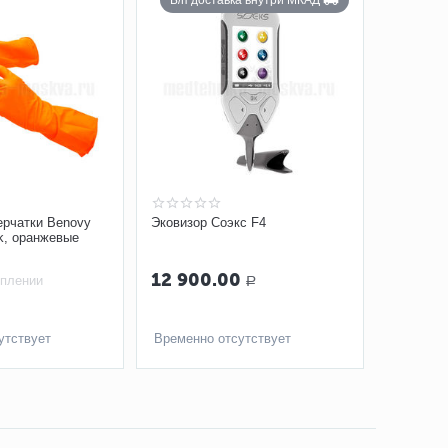
Б/п доставка внутри МКАД
ерчатки Benovy
Эковизор Соэкс F4
isk, оранжевые
12 900.00
уплении
Р
утствует
Временно отсутствует