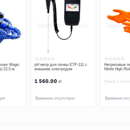
ланг Magic
pH метр для почвы ETP-111 с
Нитриловые п
) 22,5 м
внешним электродом
Nitrile High R
1 560.00
Узнать о пост
Р
ует
Временно отсутствует
Временно отс