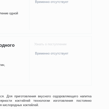
Временно отсутствует
вление одной
Узнать о поступлении
одного
Временно отсутствует
тин,
ься. Для приготовления вкусного оздоровляющего напитка
рности коктейлей технологии изготовления постоянно
я кислородных коктейлей.