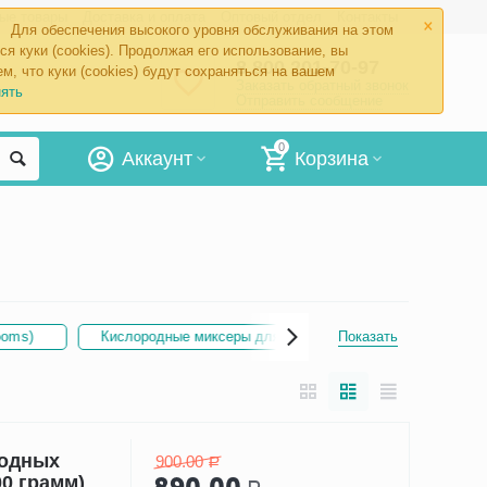
×
ые товары
Доставка и оплата
Оптовый отдел
Контакты
Для обеспечения высокого уровня обслуживания на этом
ся куки (cookies). Продолжая его использование, вы
8 800 201-70-97
м, что куки (cookies) будут сохраняться на вашем
Заказать обратный звонок
ять
Отправить сообщение
0
Аккаунт
Корзина
oms)
Кислородные миксеры для коктейлей
Показать
Кислородн
родных
900.00
Р
0 грамм)