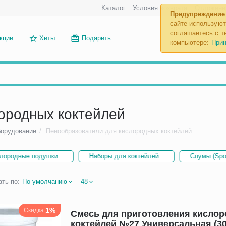
Каталог
Условия возврата
Отложенн
Предупреждение
сайте используют
соглашаетесь с те
кции
Хиты
Подарить
компьютере:
Прин
ородных коктейлей
борудование
/
Пенообразователи для кислородных коктейлей
ородные подушки
Наборы для коктейлей
Спумы (Spo
ть по:
По умолчанию
48
1%
Скидка
Смесь для приготовления кисло
коктейлей №27 Универсальная (30