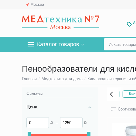
Москва
А
Каталог товаров
Пенообразователи для кисл
Главная
/
Медтехника для дома
/
Кислородная терапия и о
слородные баллончики
Фильтры
Кислородные коктейлеры
Кисл
Цена
Сортирова
–
Р
Р