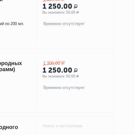
1 250.00
Р
50.00
Вы экономите: 
Р
ий по 200 мл.
Временно отсутствует
ородных
1 300.00
Р
грамм)
1 250.00
Р
50.00
Вы экономите: 
Р
Временно отсутствует
Узнать о поступлении
одного