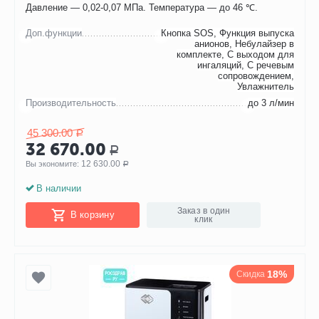
Давление — 0,02-0,07 МПа. Температура — до 46 ℃.
Доп.функции
Кнопка SOS, Функция выпуска
анионов, Небулайзер в
комплекте, С выходом для
ингаляций, С речевым
сопровождением,
Увлажнитель
Производительность
до 3 л/мин
45 300.00
Р
32 670.00
Р
12 630.00
Вы экономите: 
Р
В наличии
Заказ в один
В корзину
клик
18%
Скидка