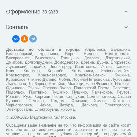
Оформление заказа
Контакты
Доставка по области в города:
Апрелевка, Балашиха,
Белоозёрский, Бронницы, Верея, Видное, Волоколамск,
Воскресенск, Высоковск, Голицыно, Дедовск, Дзержинский,
Дмитров, Долгопрудный, Домодедово, Дрезна, Дубна, Егорьевск,
Жуковский, Зарайск, Звенигород, Ивантеевка, Истра, Кашира,
Клин, Коломна, Королёв, Котельники, Красноармейск,
Красногорск, Краснозаводск, Краснознаменск, Кубинка,
Куровское, Ликино-Дулёво, Лобня, Лосино-Петровский, Луховицы,
Лыткарино, Люберцы, Можайск, Мытищи, Наро-Фоминск, Ногинск,
Одинцово, Озёры, Орехово-Зуево, Павловский Посад, Пересвет,
Подольск, Протвино, Пушкино, Пущино, Раменское, Реутов,
Рошаль, Руза, Сергиев Посад, Серпухов, Солнечногорск, Старая
Купавна, Ступино, Талдом, Фрязино, Химки, Хотьково,
Черноголовка, Чехов, Шатура, Щёлково, Электрогорск,
Электросталь, Электроугли, Яхрома.
© 2009-2026 Медтехника №7 Москва.
Обращаем ваше внимание на то, что информация на сайте носит
исключительно информационный характер и ни при каких
условиях не является публичной офертой, определяемой