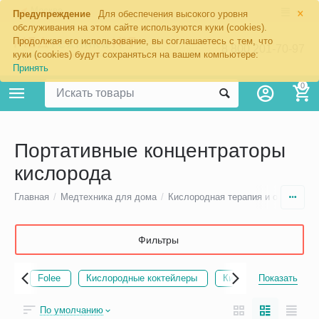
×
Москва
Предупреждение
Для обеспечения высокого уровня
обслуживания на этом сайте используются куки (cookies).
Продолжая его использование, вы соглашаетесь с тем, что
8 800 201-70-97
куки (cookies) будут сохраняться на вашем компьютере:
Принять
0
Портативные концентраторы
кислорода
Главная
/
Медтехника для дома
/
Кислородная терапия и оборудова
Фильтры
ики
Folee
Кислородные коктейлеры
Кислородные подушк
Показать
По умолчанию