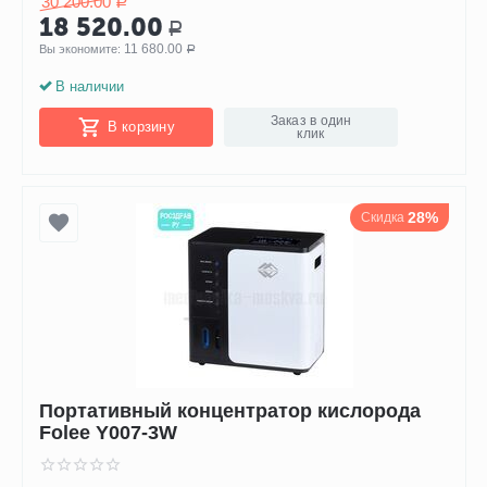
30 200.00
Р
18 520.00
Р
11 680.00
Вы экономите: 
Р
В наличии
Заказ в один
В корзину
клик
28%
Скидка
Портативный концентратор кислорода
Folee Y007-3W