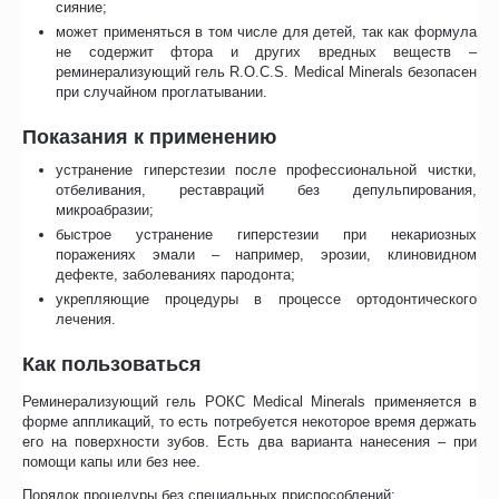
сияние;
может применяться в том числе для детей, так как формула
не содержит фтора и других вредных веществ –
реминерализующий гель R.O.C.S. Medical Minerals безопасен
при случайном проглатывании.
Показания к применению
устранение гиперстезии после профессиональной чистки,
отбеливания, реставраций без депульпирования,
микроабразии;
быстрое устранение гиперстезии при некариозных
поражениях эмали – например, эрозии, клиновидном
дефекте, заболеваниях пародонта;
укрепляющие процедуры в процессе ортодонтического
лечения.
Как пользоваться
Реминерализующий гель РОКС Medical Minerals применяется в
форме аппликаций, то есть потребуется некоторое время держать
его на поверхности зубов. Есть два варианта нанесения – при
помощи капы или без нее.
Порядок процедуры без специальных приспособлений: