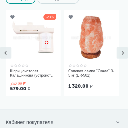
23%
Шприц-пистолет
Солевая лампа "Скала" 3-
Калашникова (устройство
5 кг (ER-502)
для проведения инъекций
750.00
шприцами одноразовыми)
Р
1 320.00
Р
579.00
Р
Кабинет покупателя