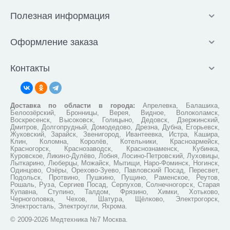
Полезная информация
Оформление заказа
Контакты
Доставка по области в города:
Апрелевка, Балашиха,
Белоозёрский, Бронницы, Верея, Видное, Волоколамск,
Воскресенск, Высоковск, Голицыно, Дедовск, Дзержинский,
Дмитров, Долгопрудный, Домодедово, Дрезна, Дубна, Егорьевск,
Жуковский, Зарайск, Звенигород, Ивантеевка, Истра, Кашира,
Клин, Коломна, Королёв, Котельники, Красноармейск,
Красногорск, Краснозаводск, Краснознаменск, Кубинка,
Куровское, Ликино-Дулёво, Лобня, Лосино-Петровский, Луховицы,
Лыткарино, Люберцы, Можайск, Мытищи, Наро-Фоминск, Ногинск,
Одинцово, Озёры, Орехово-Зуево, Павловский Посад, Пересвет,
Подольск, Протвино, Пушкино, Пущино, Раменское, Реутов,
Рошаль, Руза, Сергиев Посад, Серпухов, Солнечногорск, Старая
Купавна, Ступино, Талдом, Фрязино, Химки, Хотьково,
Черноголовка, Чехов, Шатура, Щёлково, Электрогорск,
Электросталь, Электроугли, Яхрома.
© 2009-2026 Медтехника №7 Москва.